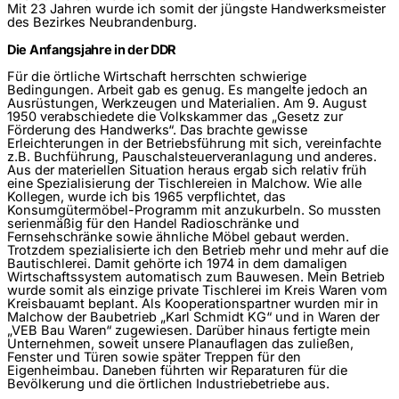
Mit 23 Jahren wurde ich somit der jüngste Handwerksmeister
des Bezirkes Neubrandenburg.
Die Anfangsjahre in der DDR
Für die örtliche Wirtschaft herrschten schwierige
Bedingungen. Arbeit gab es genug. Es mangelte jedoch an
Ausrüstungen, Werkzeugen und Materialien. Am 9. August
1950 verabschiedete die Volkskammer das „Gesetz zur
Förderung des Handwerks“. Das brachte gewisse
Erleichterungen in der Betriebsführung mit sich, vereinfachte
z.B. Buchführung, Pauschalsteuerveranlagung und anderes.
Aus der materiellen Situation heraus ergab sich relativ früh
eine Spezialisierung der Tischlereien in Malchow. Wie alle
Kollegen, wurde ich bis 1965 verpflichtet, das
Konsumgütermöbel-Programm mit anzukurbeln. So mussten
serienmäßig für den Handel Radioschränke und
Fernsehschränke sowie ähnliche Möbel gebaut werden.
Trotzdem spezialisierte ich den Betrieb mehr und mehr auf die
Bautischlerei. Damit gehörte ich 1974 in dem damaligen
Wirtschaftssystem automatisch zum Bauwesen. Mein Betrieb
wurde somit als einzige private Tischlerei im Kreis Waren vom
Kreisbauamt beplant. Als Kooperationspartner wurden mir in
Malchow der Baubetrieb „Karl Schmidt KG“ und in Waren der
„VEB Bau Waren“ zugewiesen. Darüber hinaus fertigte mein
Unternehmen, soweit unsere Planauflagen das zuließen,
Fenster und Türen sowie später Treppen für den
Eigenheimbau. Daneben führten wir Reparaturen für die
Bevölkerung und die örtlichen Industriebetriebe aus.