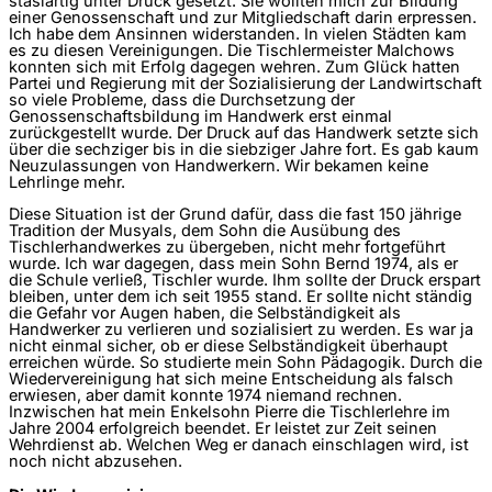
stasiartig unter Druck gesetzt. Sie wollten mich zur Bildung
einer Genossenschaft und zur Mitgliedschaft darin erpressen.
Ich habe dem Ansinnen widerstanden. In vielen Städten kam
es zu diesen Vereinigungen. Die Tischlermeister Malchows
konnten sich mit Erfolg dagegen wehren. Zum Glück hatten
Partei und Regierung mit der Sozialisierung der Landwirtschaft
so viele Probleme, dass die Durchsetzung der
Genossenschaftsbildung im Handwerk erst einmal
zurückgestellt wurde. Der Druck auf das Handwerk setzte sich
über die sechziger bis in die siebziger Jahre fort. Es gab kaum
Neuzulassungen von Handwerkern. Wir bekamen keine
Lehrlinge mehr.
Diese Situation ist der Grund dafür, dass die fast 150 jährige
Tradition der Musyals, dem Sohn die Ausübung des
Tischlerhandwerkes zu übergeben, nicht mehr fortgeführt
wurde. Ich war dagegen, dass mein Sohn Bernd 1974, als er
die Schule verließ, Tischler wurde. Ihm sollte der Druck erspart
bleiben, unter dem ich seit 1955 stand. Er sollte nicht ständig
die Gefahr vor Augen haben, die Selbständigkeit als
Handwerker zu verlieren und sozialisiert zu werden. Es war ja
nicht einmal sicher, ob er diese Selbständigkeit überhaupt
erreichen würde. So studierte mein Sohn Pädagogik. Durch die
Wiedervereinigung hat sich meine Entscheidung als falsch
erwiesen, aber damit konnte 1974 niemand rechnen.
Inzwischen hat mein Enkelsohn Pierre die Tischlerlehre im
Jahre 2004 erfolgreich beendet. Er leistet zur Zeit seinen
Wehrdienst ab. Welchen Weg er danach einschlagen wird, ist
noch nicht abzusehen.