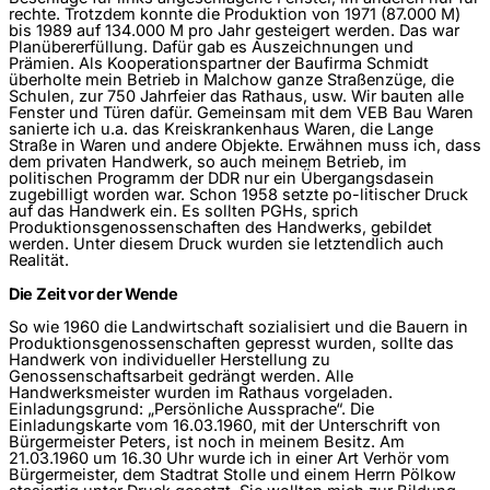
rechte. Trotzdem konnte die Produktion von 1971 (87.000 M)
bis 1989 auf 134.000 M pro Jahr gesteigert werden. Das war
Planübererfüllung. Dafür gab es Auszeichnungen und
Prämien. Als Kooperationspartner der Baufirma Schmidt
überholte mein Betrieb in Malchow ganze Straßenzüge, die
Schulen, zur 750 Jahrfeier das Rathaus, usw. Wir bauten alle
Fenster und Türen dafür. Gemeinsam mit dem VEB Bau Waren
sanierte ich u.a. das Kreiskrankenhaus Waren, die Lange
Straße in Waren und andere Objekte. Erwähnen muss ich, dass
dem privaten Handwerk, so auch meinem Betrieb, im
politischen Programm der DDR nur ein Übergangsdasein
zugebilligt worden war. Schon 1958 setzte po-litischer Druck
auf das Handwerk ein. Es sollten PGHs, sprich
Produktionsgenossenschaften des Handwerks, gebildet
werden. Unter diesem Druck wurden sie letztendlich auch
Realität.
Die Zeit vor der Wende
So wie 1960 die Landwirtschaft sozialisiert und die Bauern in
Produktionsgenossenschaften gepresst wurden, sollte das
Handwerk von individueller Herstellung zu
Genossenschaftsarbeit gedrängt werden. Alle
Handwerksmeister wurden im Rathaus vorgeladen.
Einladungsgrund: „Persönliche Aussprache“. Die
Einladungskarte vom 16.03.1960, mit der Unterschrift von
Bürgermeister Peters, ist noch in meinem Besitz. Am
21.03.1960 um 16.30 Uhr wurde ich in einer Art Verhör vom
Bürgermeister, dem Stadtrat Stolle und einem Herrn Pölkow