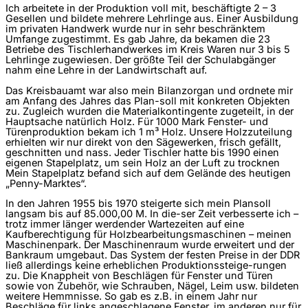
Ich arbeitete in der Produktion voll mit, beschäftigte 2 – 3
Gesellen und bildete mehrere Lehrlinge aus. Einer Ausbildung
im privaten Handwerk wurde nur in sehr beschränktem
Umfange zugestimmt. Es gab Jahre, da bekamen die 23
Betriebe des Tischlerhandwerkes im Kreis Waren nur 3 bis 5
Lehrlinge zugewiesen. Der größte Teil der Schulabgänger
nahm eine Lehre in der Landwirtschaft auf.
Das Kreisbauamt war also mein Bilanzorgan und ordnete mir
am Anfang des Jahres das Plan-soll mit konkreten Objekten
zu. Zugleich wurden die Materialkontingente zugeteilt, in der
Hauptsache natürlich Holz. Für 1000 Mark Fenster- und
Türenproduktion bekam ich 1 m³ Holz. Unsere Holzzuteilung
erhielten wir nur direkt von den Sägewerken, frisch gefällt,
geschnitten und nass. Jeder Tischler hatte bis 1990 einen
eigenen Stapelplatz, um sein Holz an der Luft zu trocknen
Mein Stapelplatz befand sich auf dem Gelände des heutigen
„Penny-Marktes“.
In den Jahren 1955 bis 1970 steigerte sich mein Plansoll
langsam bis auf 85.000,00 M. In die-ser Zeit verbesserte ich –
trotz immer länger werdender Wartezeiten auf eine
Kaufberechtigung für Holzbearbeitungsmaschinen – meinen
Maschinenpark. Der Maschinenraum wurde erweitert und der
Bankraum umgebaut. Das System der festen Preise in der DDR
ließ allerdings keine erheblichen Produktionssteige-rungen
zu. Die Knappheit von Beschlägen für Fenster und Türen
sowie von Zubehör, wie Schrauben, Nägel, Leim usw. bildeten
weitere Hemmnisse. So gab es z.B. in einem Jahr nur
Beschläge für links angeschlagene Fenster, im anderen nur für