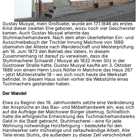
Gustav Musyal, mein Großvater, wurde am 17.1.1846 als erstes
Kind dieser zweiten Ehe geboren, wozu noch vier Geschwister
kamen. Auch Gustav Musyal erlernte das
Stuhlmacherhandwerk. Nach dem alten überlieferten Ein- und
Ausschreibebuch der Tischler Innung Malchow von 1889
übernahm der Älteste nach Wanderschaft und Meisterprüfung
am 16. Juni 1873 den Betrieb des Vaters. In diesem
Zusammenhang ist darauf zu verweisen, dass die
Stuhlmacherei Schaardt / Musyal ab 1832 ihren Sitz in der
Güstrower Straße hatte. Gustav Musyal kaufte am 3. Oktober
1888 von einem Herrn Louis Nölter in Malchow das Haus 267
– jetzt Mühlenstraße 18 – wo sich noch heute die Werkstatt
befindet. In diesem Haus sollen vorher die Webstühle eines
Tuchmachers gestanden haben.
Der Wandel
Etwa zu Beginn des 19. Jahrhunderts setzte eine Veränderung
der Ansprüche an das Bau- und Möbelhandwerk ein, was sich
auf die Aufträge der Malchower Bürger übertrug. Schließlich
hatte die erfolgreiche Entwicklung des Tuchmacherhandwerks
Geld in die Stadt gebracht. Stuhlmacherei – eine für jede
Wohnung notwendige Holzfertigung – bedeutete für den
Handwerker sehr mühselige und zeitaufwändige Arbeit. Alle
Teile eines Stuhls, die außerdem zu dieser Zeit verschnörkelt