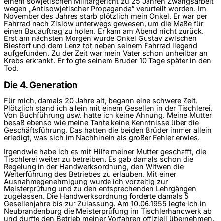
einem sowjetischen Militärgericht zu 25 Jahren Zwangsarbeit
wegen „Antisowjetischer Propaganda“ verurteilt worden. Im
November des Jahres starb plötzlich mein Onkel. Er war per
Fahrrad nach Zislow unterwegs gewesen, um die Maße für
einen Bauauftrag zu holen. Er kam am Abend nicht zurück.
Erst am nächsten Morgen wurde Onkel Gustav zwischen
Biestorf und dem Lenz tot neben seinem Fahrrad liegend
aufgefunden. Zu der Zeit war mein Vater schon unheilbar an
Krebs erkrankt. Er folgte seinem Bruder 10 Tage später in den
Tod.
Die 4. Generation
Für mich, damals 20 Jahre alt, begann eine schwere Zeit.
Plötzlich stand ich allein mit einem Gesellen in der Tischlerei.
Von Buchführung usw. hatte ich keine Ahnung. Meine Mutter
besaß ebenso wie meine Tante keine Kenntnisse über die
Geschäftsführung. Das hatten die beiden Brüder immer allein
erledigt, was sich im Nachhinein als großer Fehler erwies.
Irgendwie habe ich es mit Hilfe meiner Mutter geschafft, die
Tischlerei weiter zu betreiben. Es gab damals schon die
Regelung in der Handwerksordnung, den Witwen die
Weiterführung des Betriebes zu erlauben. Mit einer
Ausnahmegenehmigung wurde ich vorzeitig zur
Meisterprüfung und zu den entsprechenden Lehrgängen
zugelassen. Die Handwerksordnung forderte damals 5
Gesellenjahre bis zur Zulassung. Am 10.06.1955 legte ich in
Neubrandenburg die Meisterprüfung im Tischlerhandwerk ab
und durfte den Betrieb meiner Vorfahren offiziell übernehmen.