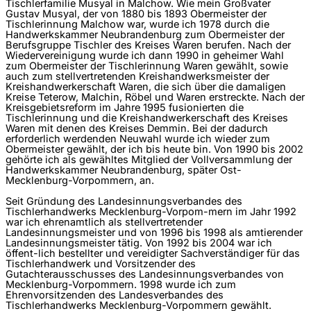
Tischlerfamilie Musyal in Malchow. Wie mein Großvater
Gustav Musyal, der von 1880 bis 1893 Obermeister der
Tischlerinnung Malchow war, wurde ich 1978 durch die
Handwerkskammer Neubrandenburg zum Obermeister der
Berufsgruppe Tischler des Kreises Waren berufen. Nach der
Wiedervereinigung wurde ich dann 1990 in geheimer Wahl
zum Obermeister der Tischlerinnung Waren gewählt, sowie
auch zum stellvertretenden Kreishandwerksmeister der
Kreishandwerkerschaft Waren, die sich über die damaligen
Kreise Teterow, Malchin, Röbel und Waren erstreckte. Nach der
Kreisgebietsreform im Jahre 1995 fusionierten die
Tischlerinnung und die Kreishandwerkerschaft des Kreises
Waren mit denen des Kreises Demmin. Bei der dadurch
erforderlich werdenden Neuwahl wurde ich wieder zum
Obermeister gewählt, der ich bis heute bin. Von 1990 bis 2002
gehörte ich als gewähltes Mitglied der Vollversammlung der
Handwerkskammer Neubrandenburg, später Ost-
Mecklenburg-Vorpommern, an.
Seit Gründung des Landesinnungsverbandes des
Tischlerhandwerks Mecklenburg-Vorpom-mern im Jahr 1992
war ich ehrenamtlich als stellvertretender
Landesinnungsmeister und von 1996 bis 1998 als amtierender
Landesinnungsmeister tätig. Von 1992 bis 2004 war ich
öffent-lich bestellter und vereidigter Sachverständiger für das
Tischlerhandwerk und Vorsitzender des
Gutachterausschusses des Landesinnungsverbandes von
Mecklenburg-Vorpommern. 1998 wurde ich zum
Ehrenvorsitzenden des Landesverbandes des
Tischlerhandwerks Mecklenburg-Vorpommern gewählt.