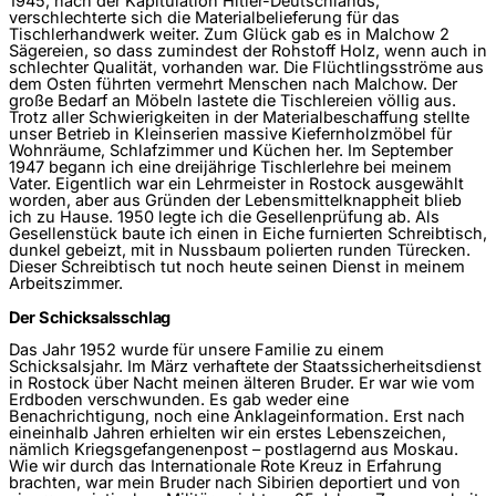
1945, nach der Kapitulation Hitler-Deutschlands,
verschlechterte sich die Materialbelieferung für das
Tischlerhandwerk weiter. Zum Glück gab es in Malchow 2
Sägereien, so dass zumindest der Rohstoff Holz, wenn auch in
schlechter Qualität, vorhanden war. Die Flüchtlingsströme aus
dem Osten führten vermehrt Menschen nach Malchow. Der
große Bedarf an Möbeln lastete die Tischlereien völlig aus.
Trotz aller Schwierigkeiten in der Materialbeschaffung stellte
unser Betrieb in Kleinserien massive Kiefernholzmöbel für
Wohnräume, Schlafzimmer und Küchen her. Im September
1947 begann ich eine dreijährige Tischlerlehre bei meinem
Vater. Eigentlich war ein Lehrmeister in Rostock ausgewählt
worden, aber aus Gründen der Lebensmittelknappheit blieb
ich zu Hause. 1950 legte ich die Gesellenprüfung ab. Als
Gesellenstück baute ich einen in Eiche furnierten Schreibtisch,
dunkel gebeizt, mit in Nussbaum polierten runden Türecken.
Dieser Schreibtisch tut noch heute seinen Dienst in meinem
Arbeitszimmer.
Der Schicksalsschlag
Das Jahr 1952 wurde für unsere Familie zu einem
Schicksalsjahr. Im März verhaftete der Staatssicherheitsdienst
in Rostock über Nacht meinen älteren Bruder. Er war wie vom
Erdboden verschwunden. Es gab weder eine
Benachrichtigung, noch eine Anklageinformation. Erst nach
eineinhalb Jahren erhielten wir ein erstes Lebenszeichen,
nämlich Kriegsgefangenenpost – postlagernd aus Moskau.
Wie wir durch das Internationale Rote Kreuz in Erfahrung
brachten, war mein Bruder nach Sibirien deportiert und von