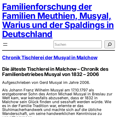
Zum
Familienforschung der
Inhalt
springen
Familien Meuthien, Musyal,
Warius und der Spaldings in
Deutschland
Suchen
Chronik Tischlerei der Musyal in Malchow
Die älteste Tischlerei in Malchow – Chronik des
Familienbetriebes Musyal von 1832 – 2006
Aufgeschrieben von Gerd Musyal im Jahre 2006.
Als Johann Franz Wilhelm Musyal am 17.10.1797 als
erstgeborener Sohn des Anton Michael Musyal in Breslau zur
Welt kam, war keinesfalls abzusehen, dass er 1832 in
Malchow sein Glück finden und sesshaft werden würde. Wie
es in der Familie Tradition war, erlernte er das
Stuhlmacherhandwerk und machte sich auf die übliche
Wanderschaft, um seine handwerklichen Kenntnisse zu