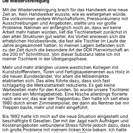
Die Wiedervereinigung
Mit der Wiedervereinigung brach für das Handwerk eine neue
Zeit an. Kein Handwerker wusste, wie es weitergehen würde.
Die vollkommen andere Wirtschaftsform, Preiskonkurrenz mit
Ausschreibungen und Angeboten, stellte uns vor große
Probleme. Nahmen wir anfänglich noch an, dass wir keine
Arbeit mehr haben würden, lief die Tischlerarbeit zunächst in
den alten Strukturen gut weiter. Als Vorteil erwiesen sich die
erheblichen Holzbestände, die fast alle Tischler im Laufe der
Jahre angesammelt hatten. In meinen Lagern befanden sich
zu der Zeit durch die besondere Art der DDR Planwirtschaft an
die 200 m³ Schnittholz. Von dieser Substanz lebte ich mit
meiner Tischlerei in der Übergangsphase.
Mehr und mehr drängten unsere westlichen Kollegen mit
Kunststofffenstern, Türen und Fertigbauelementen aus Holz in
die neuen Bundesländer. Vor allem die Möbelmärkte
etablierten sich. Das alles führte dazu, dass sich fast
schlagartig die Werkstattarbeit reduzierte. Es gab keine
Wartezeiten mehr für den Kunden. So wurde unsere Tischlerei
sehr bald ein Montagebetrieb. Eine Nische allerdings florierte
nach wie vor, das war der Treppenbau. Den hatte ich seit etwa
1980 durch einen Zimmererpolier, der dann als Rentner bei mir
Treppen baute, mehr und mehr eingeführt.
Bis 1992 hatte ich mich auf die neue Situation eingestellt und
beschäftigte 6 Gesellen. Der mit der Jagd nach Aufträgen und
Kostenangeboten verbundene Stress führte jedoch dazu, dass
ich große Probleme mit meinem linken Knie bekam. Ich hatte