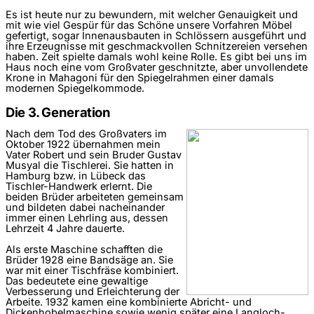
Es ist heute nur zu bewundern, mit welcher Genauigkeit und
mit wie viel Gespür für das Schöne unsere Vorfahren Möbel
gefertigt, sogar Innenausbauten in Schlössern ausgeführt und
ihre Erzeugnisse mit geschmackvollen Schnitzereien versehen
haben. Zeit spielte damals wohl keine Rolle. Es gibt bei uns im
Haus noch eine vom Großvater geschnitzte, aber unvollendete
Krone in Mahagoni für den Spiegelrahmen einer damals
modernen Spiegelkommode.
Die 3. Generation
Nach dem Tod des Großvaters im
Oktober 1922 übernahmen mein
Vater Robert und sein Bruder Gustav
Musyal die Tischlerei. Sie hatten in
Hamburg bzw. in Lübeck das
Tischler-Handwerk erlernt. Die
beiden Brüder arbeiteten gemeinsam
und bildeten dabei nacheinander
immer einen Lehrling aus, dessen
Lehrzeit 4 Jahre dauerte.
Als erste Maschine schafften die
Brüder 1928 eine Bandsäge an. Sie
war mit einer Tischfräse kombiniert.
Das bedeutete eine gewaltige
Verbesserung und Erleichterung der
Arbeite. 1932 kamen eine kombinierte Abricht- und
Dickenhobelmaschine sowie wenig später eine Langloch-