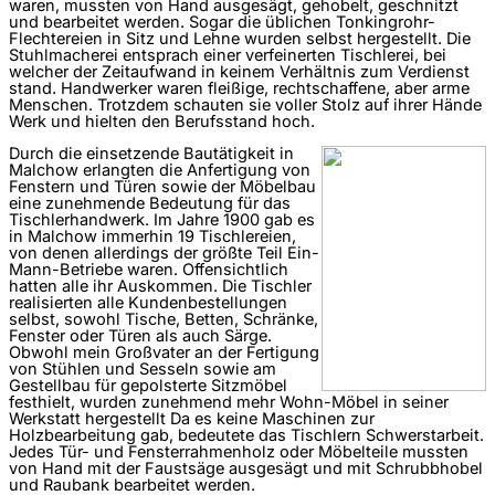
waren, mussten von Hand ausgesägt, gehobelt, geschnitzt
und bearbeitet werden. Sogar die üblichen Tonkingrohr-
Flechtereien in Sitz und Lehne wurden selbst hergestellt. Die
Stuhlmacherei entsprach einer verfeinerten Tischlerei, bei
welcher der Zeitaufwand in keinem Verhältnis zum Verdienst
stand. Handwerker waren fleißige, rechtschaffene, aber arme
Menschen. Trotzdem schauten sie voller Stolz auf ihrer Hände
Werk und hielten den Berufsstand hoch.
Durch die einsetzende Bautätigkeit in
Malchow erlangten die Anfertigung von
Fenstern und Türen sowie der Möbelbau
eine zunehmende Bedeutung für das
Tischlerhandwerk. Im Jahre 1900 gab es
in Malchow immerhin 19 Tischlereien,
von denen allerdings der größte Teil Ein-
Mann-Betriebe waren. Offensichtlich
hatten alle ihr Auskommen. Die Tischler
realisierten alle Kundenbestellungen
selbst, sowohl Tische, Betten, Schränke,
Fenster oder Türen als auch Särge.
Obwohl mein Großvater an der Fertigung
von Stühlen und Sesseln sowie am
Gestellbau für gepolsterte Sitzmöbel
festhielt, wurden zunehmend mehr Wohn-Möbel in seiner
Werkstatt hergestellt Da es keine Maschinen zur
Holzbearbeitung gab, bedeutete das Tischlern Schwerstarbeit.
Jedes Tür- und Fensterrahmenholz oder Möbelteile mussten
von Hand mit der Faustsäge ausgesägt und mit Schrubbhobel
und Raubank bearbeitet werden.