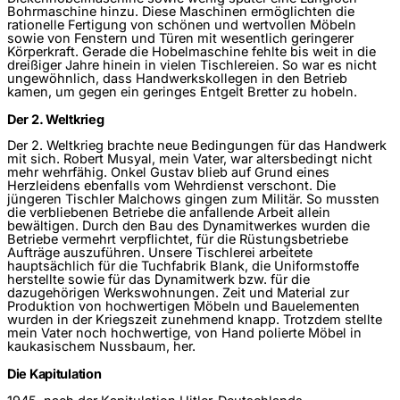
Bohrmaschine hinzu. Diese Maschinen ermöglichten die
rationelle Fertigung von schönen und wertvollen Möbeln
sowie von Fenstern und Türen mit wesentlich geringerer
Körperkraft. Gerade die Hobelmaschine fehlte bis weit in die
dreißiger Jahre hinein in vielen Tischlereien. So war es nicht
ungewöhnlich, dass Handwerkskollegen in den Betrieb
kamen, um gegen ein geringes Entgelt Bretter zu hobeln.
Der 2. Weltkrieg
Der 2. Weltkrieg brachte neue Bedingungen für das Handwerk
mit sich. Robert Musyal, mein Vater, war altersbedingt nicht
mehr wehrfähig. Onkel Gustav blieb auf Grund eines
Herzleidens ebenfalls vom Wehrdienst verschont. Die
jüngeren Tischler Malchows gingen zum Militär. So mussten
die verbliebenen Betriebe die anfallende Arbeit allein
bewältigen. Durch den Bau des Dynamitwerkes wurden die
Betriebe vermehrt verpflichtet, für die Rüstungsbetriebe
Aufträge auszuführen. Unsere Tischlerei arbeitete
hauptsächlich für die Tuchfabrik Blank, die Uniformstoffe
herstellte sowie für das Dynamitwerk bzw. für die
dazugehörigen Werkswohnungen. Zeit und Material zur
Produktion von hochwertigen Möbeln und Bauelementen
wurden in der Kriegszeit zunehmend knapp. Trotzdem stellte
mein Vater noch hochwertige, von Hand polierte Möbel in
kaukasischem Nussbaum, her.
Die Kapitulation