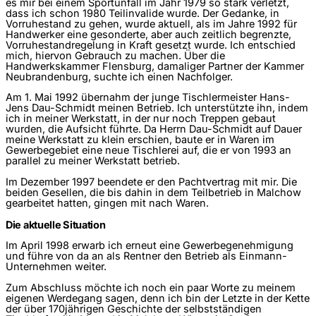
es mir bei einem Sportunfall im Jahr 1979 so stark verletzt,
dass ich schon 1980 Teilinvalide wurde. Der Gedanke, in
Vorruhestand zu gehen, wurde aktuell, als im Jahre 1992 für
Handwerker eine gesonderte, aber auch zeitlich begrenzte,
Vorruhestandregelung in Kraft gesetzt wurde. Ich entschied
mich, hiervon Gebrauch zu machen. Über die
Handwerkskammer Flensburg, damaliger Partner der Kammer
Neubrandenburg, suchte ich einen Nachfolger.
Am 1. Mai 1992 übernahm der junge Tischlermeister Hans-
Jens Dau-Schmidt meinen Betrieb. Ich unterstützte ihn, indem
ich in meiner Werkstatt, in der nur noch Treppen gebaut
wurden, die Aufsicht führte. Da Herrn Dau-Schmidt auf Dauer
meine Werkstatt zu klein erschien, baute er in Waren im
Gewerbegebiet eine neue Tischlerei auf, die er von 1993 an
parallel zu meiner Werkstatt betrieb.
Im Dezember 1997 beendete er den Pachtvertrag mit mir. Die
beiden Gesellen, die bis dahin in dem Teilbetrieb in Malchow
gearbeitet hatten, gingen mit nach Waren.
Die aktuelle Situation
Im April 1998 erwarb ich erneut eine Gewerbegenehmigung
und führe von da an als Rentner den Betrieb als Einmann-
Unternehmen weiter.
Zum Abschluss möchte ich noch ein paar Worte zu meinem
eigenen Werdegang sagen, denn ich bin der Letzte in der Kette
der über 170jährigen Geschichte der selbstständigen