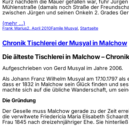
Kurz nachdem die Mauer gefallen war, fuhr Jürgen
Mühlenstraße (damals noch Straße der Freundschaft
zwischen Jürgen und seinen Onkeln 2. Grades Ger
(mehr …)
Frank Warius
2. April 2010
Famile Musyal
, 
Startseite
Chronik Tischlerei der Musyal in Malchow
Die älteste Tischlerei in Malchow – Chron
Aufgeschrieben von Gerd Musyal im Jahre 2006.
Als Johann Franz Wilhelm Musyal am 17.10.1797 als
dass er 1832 in Malchow sein Glück finden und ses
machte sich auf die übliche Wanderschaft, um se
Die Gründung
Der Geselle muss Malchow gerade zu der Zeit errei
die verwitwete Friedericia Maria Elisabeth Schaar
Frau 1845 nach dreizehnjähriger Ehe. Sie hinterlie