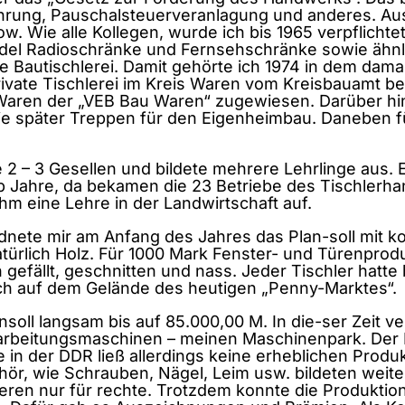
hrung, Pauschalsteuerveranlagung und anderes. Aus d
chow. Wie alle Kollegen, wurde ich bis 1965 verpfli
ndel Radioschränke und Fernsehschränke sowie ähn
die Bautischlerei. Damit gehörte ich 1974 in dem da
ivate Tischlerei im Kreis Waren vom Kreisbauamt be
 Waren der „VEB Bau Waren“ zugewiesen. Darüber hi
ie später Treppen für den Eigenheimbau. Daneben f
igte 2 – 3 Gesellen und bildete mehrere Lehrlinge au
Jahre, da bekamen die 23 Betriebe des Tischlerhan
m eine Lehre in der Landwirtschaft auf.
dnete mir am Anfang des Jahres das Plan-soll mit k
atürlich Holz. Für 1000 Mark Fenster- und Türenprod
 gefällt, geschnitten und nass. Jeder Tischler hatte
ich auf dem Gelände des heutigen „Penny-Marktes“.
ansoll langsam bis auf 85.000,00 M. In die-ser Zeit 
earbeitungsmaschinen – meinen Maschinenpark. Der
in der DDR ließ allerdings keine erheblichen Produ
ör, wie Schrauben, Nägel, Leim usw. bildeten weite
eren nur für rechte. Trotzdem konnte die Produktion