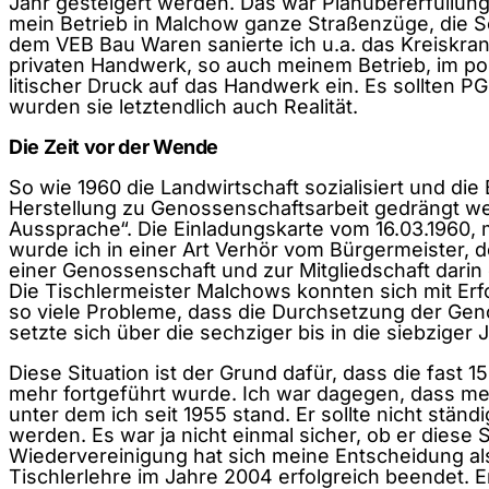
Jahr gesteigert werden. Das war Planübererfüllun
mein Betrieb in Malchow ganze Straßenzüge, die Sc
dem VEB Bau Waren sanierte ich u.a. das Kreiskr
privaten Handwerk, so auch meinem Betrieb, im po
litischer Druck auf das Handwerk ein. Es sollten
wurden sie letztendlich auch Realität.
Die Zeit vor der Wende
So wie 1960 die Landwirtschaft sozialisiert und d
Herstellung zu Genossenschaftsarbeit gedrängt w
Aussprache“. Die Einladungskarte vom 16.03.1960, m
wurde ich in einer Art Verhör vom Bürgermeister, d
einer Genossenschaft und zur Mitgliedschaft darin
Die Tischlermeister Malchows konnten sich mit Erf
so viele Probleme, dass die Durchsetzung der Gen
setzte sich über die sechziger bis in die siebzig
Diese Situation ist der Grund dafür, dass die fas
mehr fortgeführt wurde. Ich war dagegen, dass mein
unter dem ich seit 1955 stand. Er sollte nicht stän
werden. Es war ja nicht einmal sicher, ob er diese
Wiedervereinigung hat sich meine Entscheidung al
Tischlerlehre im Jahre 2004 erfolgreich beendet. E