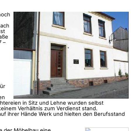
noch
nach
st
raße
7 –
für
en
htereien in Sitz und Lehne wurden selbst
 keinem Verhältnis zum Verdienst stand.
auf ihrer Hände Werk und hielten den Berufsstand
ie der Möbelbau eine