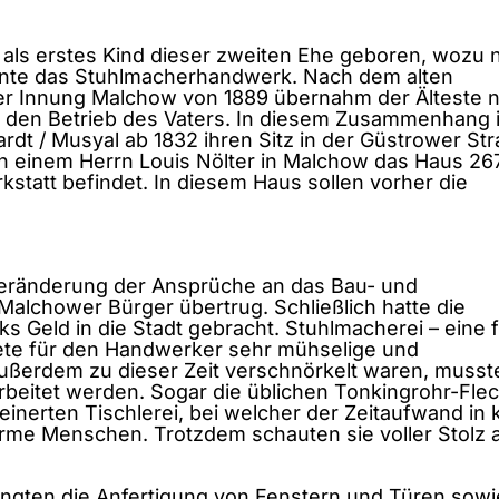
 als erstes Kind dieser zweiten Ehe geboren, wozu 
rnte das Stuhlmacherhandwerk. Nach dem alten
ler Innung Malchow von 1889 übernahm der Älteste 
 den Betrieb des Vaters. In diesem Zusammenhang i
rdt / Musyal ab 1832 ihren Sitz in der Güstrower St
on einem Herrn Louis Nölter in Malchow das Haus 26
kstatt befindet. In diesem Haus sollen vorher die
Veränderung der Ansprüche an das Bau- und
Malchower Bürger übertrug. Schließlich hatte die
Geld in die Stadt gebracht. Stuhlmacherei – eine 
ete für den Handwerker sehr mühselige und
e außerdem zu dieser Zeit verschnörkelt waren, musst
beitet werden. Sogar die üblichen Tonkingrohr-Flec
feinerten Tischlerei, bei welcher der Zeitaufwand in
arme Menschen. Trotzdem schauten sie voller Stolz 
langten die Anfertigung von Fenstern und Türen sow