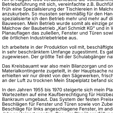
Betriebsführung mit sich, vereinfachte z.B. Buchfü
früh eine Spezialisierung der Tischlereien in Mal
anzukurbeln. So mussten serienmäßig für den Ha
spezialisierte ich den Betrieb mehr und mehr auf 
Bauwesen. Mein Betrieb wurde somit als einzige pr
Malchow der Baubetrieb „Karl Schmidt KG“ und in
Planauflagen das zuließen, Fenster und Türen sow
die örtlichen Industriebetriebe aus.
Ich arbeitete in der Produktion voll mit, beschäft
in sehr beschränktem Umfange zugestimmt. Es gab 
zugewiesen. Der größte Teil der Schulabgänger nah
Das Kreisbauamt war also mein Bilanzorgan und or
Materialkontingente zugeteilt, in der Hauptsache n
erhielten wir nur direkt von den Sägewerken, frisch
an der Luft zu trocknen Mein Stapelplatz befand s
In den Jahren 1955 bis 1970 steigerte sich mein Pl
Wartezeiten auf eine Kaufberechtigung für Holzb
Bankraum umgebaut. Das System der festen Preise 
Beschlägen für Fenster und Türen sowie von Zubeh
Beschläge für links angeschlagene Fenster, im and