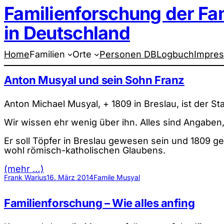
Familienforschung der Fa
Zum
Inhalt
springen
in Deutschland
Home
Familien
Orte
Personen DB
Logbuch
Impre
Anton Musyal und sein Sohn Franz
Anton Michael Musyal, + 1809 in Breslau, ist der S
Wir wissen ehr wenig über ihn. Alles sind Angaben
Er soll Töpfer in Breslau gewesen sein und 1809 g
wohl römisch-katholischen Glaubens.
(mehr …)
Frank Warius
16. März 2014
Famile Musyal
Familienforschung – Wie alles anfing