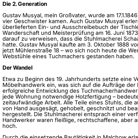
Die 2. Generation
Gustav Musyal, mein Großvater, wurde am 17.1.1846
vier Geschwister kamen. Auch Gustav Musyal erle
überlieferten Ein- und Ausschreibebuch der Tisch
Wanderschaft und Meisterprüfung am 16. Juni 1873
darauf zu verweisen, dass die Stuhlmacherei Schaa
hatte. Gustav Musyal kaufte am 3. Oktober 1888 v
jetzt Mühlenstraße 18 – wo sich noch heute die Wer
Webstühle eines Tuchmachers gestanden haben.
Der Wandel
Etwa zu Beginn des 19. Jahrhunderts setzte eine 
Möbelhandwerk ein, was sich auf die Aufträge der 
erfolgreiche Entwicklung des Tuchmacherhandwerks 
jede Wohnung notwendige Holzfertigung – bedeut
zeitaufwändige Arbeit. Alle Teile eines Stuhls, di
von Hand ausgesägt, gehobelt, geschnitzt und bear
hergestellt. Die Stuhlmacherei entsprach einer ver
Handwerker waren fleißige, rechtschaffene, aber 
hoch.
Durch die einsetzende Bautätigkeit in Malchow er