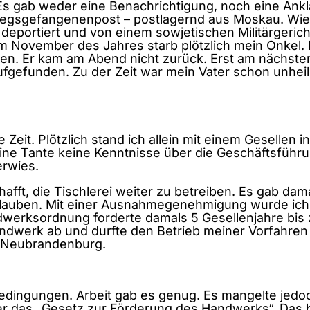
 gab weder eine Benachrichtigung, noch eine Ankla
riegsgefangenenpost – postlagernd aus Moskau. Wie 
 deportiert und von einem sowjetischen Militärgeri
Im November des Jahres starb plötzlich mein Onkel.
len. Er kam am Abend nicht zurück. Erst am nächst
gefunden. Zu der Zeit war mein Vater schon unheilb
Zeit. Plötzlich stand ich allein mit einem Gesellen i
e Tante keine Kenntnisse über die Geschäftsführun
erwies.
hafft, die Tischlerei weiter zu betreiben. Es gab 
rlauben. Mit einer Ausnahmegenehmigung wurde ich 
rksordnung forderte damals 5 Gesellenjahre bis zu
dwerk ab und durfte den Betrieb meiner Vorfahren o
s Neubrandenburg.
 Bedingungen. Arbeit gab es genug. Es mangelte jed
r das „Gesetz zur Förderung des Handwerks“. Das b