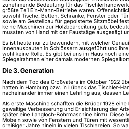
zunehmende Bedeutung für das Tischlerhandwerk. I
größte Teil Ein-Mann-Betriebe waren. Offensichtlich
sowohl Tische, Betten, Schränke, Fenster oder Tü
sowie am Gestellbau für gepolsterte Sitzmöbel fe
keine Maschinen zur Holzbearbeitung gab, bedeute
mussten von Hand mit der Faustsäge ausgesägt u
Es ist heute nur zu bewundern, mit welcher Genaui
Innenausbauten in Schlössern ausgeführt und ihre
wohl keine Rolle. Es gibt bei uns im Haus noch ei
Spiegelrahmen einer damals modernen Spiegelk
Die 3. Generation
Nach dem Tod des Großvaters im Oktober 1922 über
hatten in Hamburg bzw. in Lübeck das Tischler-Ha
nacheinander immer einen Lehrling aus, dessen Leh
Als erste Maschine schafften die Brüder 1928 eine
gewaltige Verbesserung und Erleichterung der Arb
später eine Langloch-Bohrmaschine hinzu. Diese M
Möbeln sowie von Fenstern und Türen mit wesentlic
dreißiger Jahre hinein in vielen Tischlereien. So