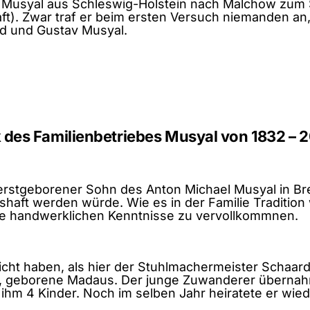
 Musyal aus Schleswig-Holstein nach Malchow zum S
). Zwar traf er beim ersten Versuch niemanden an, 
d und Gustav Musyal.
ik des Familienbetriebes Musyal von 1832 – 
 erstgeborener Sohn des Anton Michael Musyal in Br
shaft werden würde. Wie es in der Familie Traditio
ine handwerklichen Kenntnisse zu vervollkommnen.
cht haben, als hier der Stuhlmachermeister Schaard
dt, geborene Madaus. Der junge Zuwanderer übernahm
ß ihm 4 Kinder. Noch im selben Jahr heiratete er wi