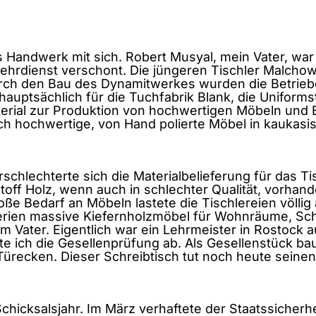
 Handwerk mit sich. Robert Musyal, mein Vater, war
ehrdienst verschont. Die jüngeren Tischler Malchow
Durch den Bau des Dynamitwerkes wurden die Betriebe
hauptsächlich für die Tuchfabrik Blank, die Uniforms
rial zur Produktion von hochwertigen Möbeln und 
ch hochwertige, von Hand polierte Möbel in kaukas
erschlechterte sich die Materialbelieferung für das 
off Holz, wenn auch in schlechter Qualität, vorhan
Bedarf an Möbeln lastete die Tischlereien völlig au
inserien massive Kiefernholzmöbel für Wohnräume, S
nem Vater. Eigentlich war ein Lehrmeister in Rostoc
e ich die Gesellenprüfung ab. Als Gesellenstück baut
Türecken. Dieser Schreibtisch tut noch heute seine
chicksalsjahr. Im März verhaftete der Staatssicherh