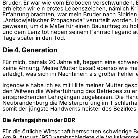
Bruder. Er war wie vom Erdboden verschwunden. Es
erhielten wir ein erstes Lebenszeichen, nämlich K
Erfahrung brachten, war mein Bruder nach Sibirien
„Antisowjetischer Propaganda“ verurteilt worden. 
gewesen, um die Maße für einen Bauauftrag zu ho
und dem Lenz tot neben seinem Fahrrad liegend auf
Tage später in den Tod.
Die 4. Generation
Für mich, damals 20 Jahre alt, begann eine schwere 
keine Ahnung. Meine Mutter besaß ebenso wie mein
erledigt, was sich im Nachhinein als großer Fehler 
Irgendwie habe ich es mit Hilfe meiner Mutter gesc
den Witwen die Weiterführung des Betriebes zu e
entsprechenden Lehrgängen zugelassen. Die Handwe
Neubrandenburg die Meisterprüfung im Tischlerhan
somit der jüngste Handwerksmeister des Bezirke
Die Anfangsjahre in der DDR
Für die örtliche Wirtschaft herrschten schwierige
Am 9. August 1950 verabschiedete die Volkskamme