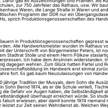
g. Dafür gab es Auszeichnungen und Prämien. Als K
hulen, zur 750 Jahrfeier das Rathaus, usw. Wir bau
ankenhaus Waren, die Lange Straße in Waren und an
litischen Programm der DDR nur ein Übergangsdasei
 PGHs, sprich Produktionsgenossenschaften des Hand
ie Bauern in Produktionsgenossenschaften gepresst w
erden. Alle Handwerksmeister wurden im Rathaus vo
it der Unterschrift von Bürgermeister Peters, ist n
em Stadtrat Stolle und einem Herrn Pölkow stasiartig
 erpressen. Ich habe dem Ansinnen widerstanden. In
olg dagegen wehren. Zum Glück hatten Partei und Re
ossenschaftsbildung im Handwerk erst einmal zurüc
er Jahre fort. Es gab kaum Neuzulassungen von Hand
t 150 jährige Tradition der Musyals, dem Sohn die A
 Sohn Bernd 1974, als er die Schule verließ, Tischle
dig die Gefahr vor Augen haben, die Selbständigkeit a
 Selbständigkeit überhaupt erreichen würde. So stud
s falsch erwiesen, aber damit konnte 1974 niemand 
r leistet zur Zeit seinen Wehrdienst ab. Welchen Weg