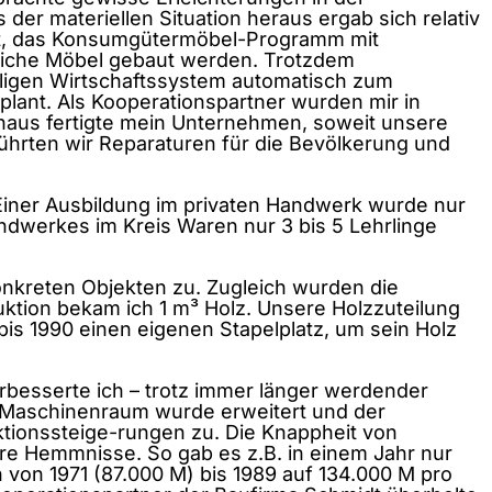
er materiellen Situation heraus ergab sich relativ
chtet, das Konsumgütermöbel-Programm mit
liche Möbel gebaut werden. Trotzdem
maligen Wirtschaftssystem automatisch zum
plant. Als Kooperationspartner wurden mir in
naus fertigte mein Unternehmen, soweit unsere
ührten wir Reparaturen für die Bevölkerung und
s. Einer Ausbildung im privaten Handwerk wurde nur
dwerkes im Kreis Waren nur 3 bis 5 Lehrlinge
onkreten Objekten zu. Zugleich wurden die
uktion bekam ich 1 m³ Holz. Unsere Holzzuteilung
 bis 1990 einen eigenen Stapelplatz, um sein Holz
verbesserte ich – trotz immer länger werdender
 Maschinenraum wurde erweitert und der
ktionssteige-rungen zu. Die Knappheit von
re Hemmnisse. So gab es z.B. in einem Jahr nur
 von 1971 (87.000 M) bis 1989 auf 134.000 M pro