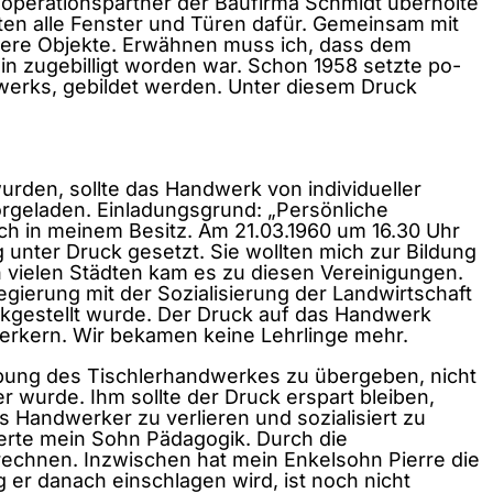
ooperationspartner der Baufirma Schmidt überholte
ten alle Fenster und Türen dafür. Gemeinsam mit
dere Objekte. Erwähnen muss ich, dass dem
n zugebilligt worden war. Schon 1958 setzte po-
werks, gebildet werden. Unter diesem Druck
urden, sollte das Handwerk von individueller
rgeladen. Einladungsgrund: „Persönliche
och in meinem Besitz. Am 21.03.1960 um 16.30 Uhr
 unter Druck gesetzt. Sie wollten mich zur Bildung
 vielen Städten kam es zu diesen Vereinigungen.
gierung mit der Sozialisierung der Landwirtschaft
kgestellt wurde. Der Druck auf das Handwerk
werkern. Wir bekamen keine Lehrlinge mehr.
usübung des Tischlerhandwerkes zu übergeben, nicht
r wurde. Ihm sollte der Druck erspart bleiben,
ls Handwerker zu verlieren und sozialisiert zu
ierte mein Sohn Pädagogik. Durch die
rechnen. Inzwischen hat mein Enkelsohn Pierre die
 er danach einschlagen wird, ist noch nicht