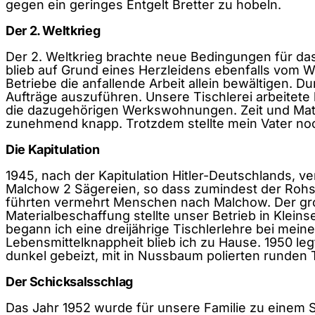
gegen ein geringes Entgelt Bretter zu hobeln.
Der 2. Weltkrieg
Der 2. Weltkrieg brachte neue Bedingungen für das
blieb auf Grund eines Herzleidens ebenfalls vom W
Betriebe die anfallende Arbeit allein bewältigen. 
Aufträge auszuführen. Unsere Tischlerei arbeitete 
die dazugehörigen Werkswohnungen. Zeit und Mate
zunehmend knapp. Trotzdem stellte mein Vater no
Die Kapitulation
1945, nach der Kapitulation Hitler-Deutschlands, v
Malchow 2 Sägereien, so dass zumindest der Rohst
führten vermehrt Menschen nach Malchow. Der große 
Materialbeschaffung stellte unser Betrieb in Kle
begann ich eine dreijährige Tischlerlehre bei mei
Lebensmittelknappheit blieb ich zu Hause. 1950 legt
dunkel gebeizt, mit in Nussbaum polierten runden 
Der Schicksalsschlag
Das Jahr 1952 wurde für unsere Familie zu einem S