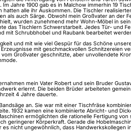
m Jahre 1900 gab es in Malchow immerhin 19 Tischl
 hatten alle ihr Auskommen. Die Tischler realisiert
ren als auch Särge. Obwohl mein Großvater an der F
sthielt, wurden zunehmend mehr Wohn-Möbel in seine
te das Tischlern Schwerstarbeit. Jedes Tür- und F
nd mit Schrubbhobel und Raubank bearbeitet werde
gkeit und mit wie viel Gespür für das Schöne unsere
 Erzeugnisse mit geschmackvollen Schnitzereien ver
ne vom Großvater geschnitzte, aber unvollendete Kro
ommode.
nahmen mein Vater Robert und sein Bruder Gustav M
ndwerk erlernt. Die beiden Brüder arbeiteten gemei
rzeit 4 Jahre dauerte.
 Bandsäge an. Sie war mit einer Tischfräse kombinie
eite. 1932 kamen eine kombinierte Abricht- und Di
aschinen ermöglichten die rationelle Fertigung von
h geringerer Körperkraft. Gerade die Hobelmaschine 
 war es nicht ungewöhnlich, dass Handwerkskollegen 