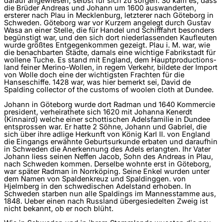
darauf angewiesen, selbst für sich zu sorgen. So kam es, dass
die Brüder Andreas und Johann um 1600 auswanderten,
ersterer nach Plau in Mecklenburg, letzterer nach Göteborg in
Schweden. Göteborg war vor Kurzem angelegt durch Gustav
Wasa an einer Stelle, die für Handel und Schifffahrt besonders
begünstigt war, und den sich dort niederlassenden Kaufleuten
wurde größtes Entgegenkommen gezeigt. Plau i. M. war, wie
die benachbarten Städte, damals eine wichtige Fabrikstadt für
wollene Tuche. Es stand mit England, dem Hauptproductions­
land feiner Merino-Wollen, in regem Verkehr, bildete der Import
von Wolle doch eine der wichtigsten Frachten für die
Hanseschiffe. 1428 war, was hier bemerkt sei, David de
Spalding collector of the customs of woolen cloth at Dundee.
Johann in Göteborg wurde dort Radman und 1640 Kommercie
president, verheirathete sich 1620 mit Johanna Kenerdt
(Kinnaird) welche einer schottischen Adelsfamilie in Dundee
entsprossen war. Er hatte 2 Söhne, Johann und Gabriel, die
sich über ihre adlige Herkunft von König Karl II. von England
die Eingangs erwähnte Geburtsurkunde erbaten und daraufhin
in Schweden die Anerkennung des Adels erlangten. Ihr Vater
Johann liess seinen Neffen Jacob, Sohn des Andreas in Plau,
nach Schweden kommen. Derselbe wohnte erst in Göteborg,
war später Radman in Norrköping. Seine Enkel wurden unter
dem Namen von Spaldenkreuz und Spaldinggen. von
Hjelmberg in den schwedischen Adelstand erhoben. In
Schweden starben nun alle Spaldings im Mannesstamme aus,
1848. Ueber einen nach Russland übergesiedelten Zweig ist
nicht bekannt, ob er noch blüht.