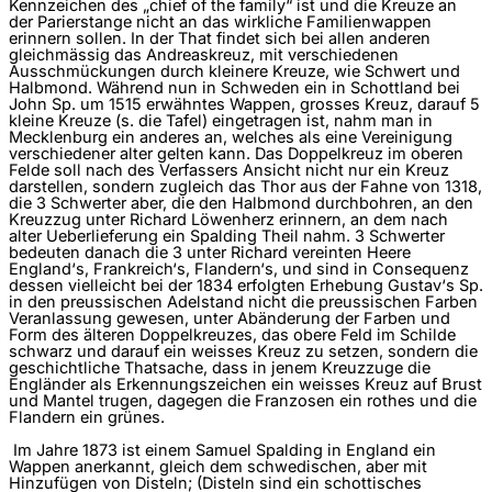
Kennzeichen des „chief of the family“ ist und die Kreuze an
der Parierstange nicht an das wirkliche Familienwappen
erinnern sollen. In der That findet sich bei allen anderen
gleichmässig das Andreaskreuz, mit verschiedenen
Ausschmückungen durch kleinere Kreuze, wie Schwert und
Halbmond. Während nun in Schweden ein in Schottland bei
John Sp. um 1515 erwähntes Wappen, grosses Kreuz, darauf 5
kleine Kreuze (s. die Tafel) eingetragen ist, nahm man in
Mecklenburg ein anderes an, welches als eine Vereinigung
verschiedener alter gelten kann. Das Doppelkreuz im oberen
Felde soll nach des Verfassers Ansicht nicht nur ein Kreuz
darstellen, sondern zugleich das Thor aus der Fahne von 1318,
die 3 Schwerter aber, die den Halbmond durchbohren, an den
Kreuzzug unter Richard Löwenherz erinnern, an dem nach
alter Ueberlieferung ein Spalding Theil nahm. 3 Schwerter
bedeuten danach die 3 unter Richard vereinten Heere
England‘s, Frankreich‘s, Flandern‘s, und sind in Consequenz
dessen vielleicht bei der 1834 erfolgten Erhebung Gustav‘s Sp.
in den preussischen Adelstand nicht die preussischen Farben
Veranlassung gewesen, unter Abänderung der Farben und
Form des älteren Doppelkreuzes, das obere Feld im Schilde
schwarz und darauf ein weisses Kreuz zu setzen, sondern die
geschichtliche Thatsache, dass in jenem Kreuzzuge die
Engländer als Erkennungszeichen ein weisses Kreuz auf Brust
und Mantel trugen, dagegen die Franzosen ein rothes und die
Flandern ein grünes.
Im Jahre 1873 ist einem Samuel Spalding in England ein
Wappen anerkannt, gleich dem schwedischen, aber mit
Hinzufügen von Disteln; (Disteln sind ein schottisches