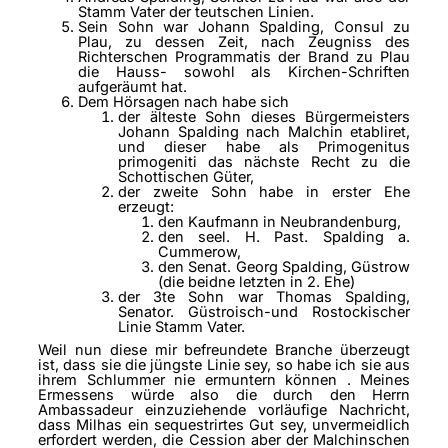
Stamm Vater der teutschen Linien.
Sein Sohn war Johann Spalding, Consul zu
Plau, zu dessen Zeit, nach Zeugniss des
Richterschen Programmatis der Brand zu Plau
die Hauss- sowohl als Kirchen-Schriften
aufgeräumt hat.
Dem Hörsagen nach habe sich
der älteste Sohn dieses Bürgermeisters
Johann Spalding nach Malchin etabliret,
und dieser habe als Primogenitus
primogeniti das nächste Recht zu die
Schottischen Güter,
der zweite Sohn habe in erster Ehe
erzeugt:
den Kaufmann in Neubrandenburg,
den seel. H. Past. Spalding a.
Cummerow,
den Senat. Georg Spalding, Güstrow
(die beidne letzten in 2. Ehe)
der 3te Sohn war Thomas Spalding,
Senator. Güstroisch-und Rostockischer
Linie Stamm Vater.
Weil nun diese mir befreundete Branche überzeugt
ist, dass sie die jüngste Linie sey, so habe ich sie aus
ihrem Schlummer nie ermuntern können . Meines
Ermessens würde also die durch den Herrn
Ambassadeur einzuziehende vorläufige Nachricht,
dass Milhas ein sequestrirtes Gut sey, unvermeidlich
erfordert werden, die Cession aber der Malchinschen