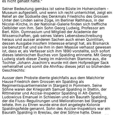
es nicht gehabt hätte.“
Seiner Bedeutung gemäss ist seine Büste im Hohenzollern ­
Museum aufgestellt, und wenn ich recht unterrichtet, zeigt ein
Relief an der Südseite des Denkmals Friedrichs des Grossen
Unter den Linden seine Züge, im Berliner Rathhaus, in der
Nicolai-Kirche, in der National-Galerie finden sich treffliche
Oelbilder von ihm. Sein Sohn Georg Ludwig, Professor am
Berl. Köln. Gymnasium und Mitglied der Academie der
Wissenschaften, gab seines Vaters Lebensbeschreibung
heraus und ausser anderen Sachen auch einen Quintilian,
dessen Ausgabe insofern Interesse erlangt hat, als Bismarck
sie benutzt hat und sie ihm in dem Maasse verhasst gewesen
ist, dass er, als Verfasser sich ihm 1890 vorstellte, sich sofort
dieses lateinischen Buches von Spalding erinnerte. Mit Georg
Ludwig starb dieser Zweig im männlichen Stamme aus, die
Tochter ,Johann Joachim‘s wurde mit dem Hofprediger Sack
verheirathet und somit die Ahnfrau dieses jetzt so blühenden
Geschlechts:
Ausser dem Probste diente gleichfalls aus dem Malchin‘er
Hause Friedrich dem Grossen ein Spalding als
Regimentsquartiermeister in Stargard in Pommern. Seine
Söhne waren der Kriegsrath Samuel Spalding in Stettin, der
Rittmeister und Accise-Inspektor Spalding in Alt-Damm,
Ludowicus Emanuel in Schlesien und ein Baurath Spalding,
der die Fluss-Regulirungen und Meliorationen bei Stargard
leitete. Ihm zu Ehren wurde eine dort angelegte Kolonie
Spaldingsfelde genannt. Sohn des Accise-Inspektors war ein
Baurath Spalding in Breslau, der drei Söhne hatte. Diese