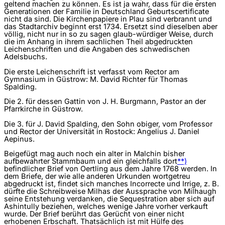
geltend machen zu können. Es ist ja wahr, dass für die ersten
Generationen der Familie in Deutschland Geburtscertificate
nicht da sind. Die Kirchenpapiere in Plau sind verbrannt und
das Stadtarchiv beginnt erst 1734. Ersetzt sind dieselben aber
völlig, nicht nur in so zu sagen glaub-würdiger Weise, durch
die im Anhang in ihrem sachlichen Theil abgedruckten
Leichenschriften und die Angaben des schwedischen
Adelsbuchs.
Die erste Leichenschrift ist verfasst vom Rector am
Gymnasium in Güstrow: M. David Richter für Thomas
Spalding.
Die 2. für dessen Gattin von J. H. Burgmann, Pastor an der
Pfarrkirche in Güstrow.
Die 3. für J. David Spalding, den Sohn obiger, vom Professor
und Rector der Universität in Rostock: Angelius J. Daniel
Aepinus.
Beigefügt mag auch noch ein alter in Malchin bisher
aufbewahrter Stammbaum und ein gleichfalls dort
**)
befindlicher Brief von Oertling aus dem Jahre 1768 werden. In
dem Briefe, der wie alle anderen Urkunden wortgetreu
abgedruckt ist, findet sich manches Incorrecte und Irrige, z. B.
dürfte die Schreibweise Milhas der Aussprache von Milhaugh
seine Entstehung verdanken, die Sequestration aber sich auf
Ashintully beziehen, welches wenige Jahre vorher verkauft
wurde. Der Brief berührt das Gerücht von einer nicht
erhobenen Erbschaft. Thatsächlich ist mit Hülfe des