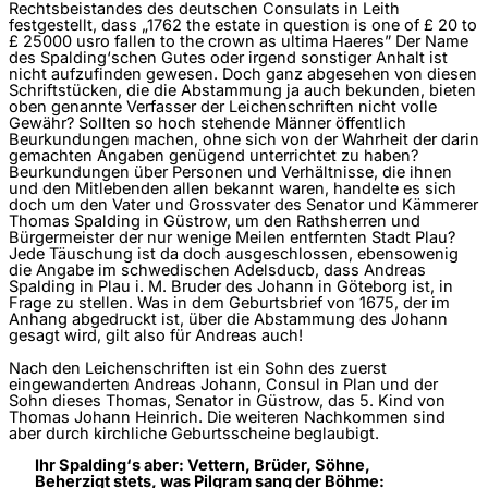
Rechtsbeistandes des deutschen Consulats in Leith
festgestellt, dass „1762 the estate in question is one of £ 20 to
£ 25000 usro fallen to the crown as ultima Haeres” Der Name
des Spalding‘schen Gutes oder irgend sonstiger Anhalt ist
nicht aufzufinden gewesen. Doch ganz abgesehen von diesen
Schriftstücken, die die Abstammung ja auch bekunden, bieten
oben genannte Verfasser der Leichenschriften nicht volle
Gewähr? Sollten so hoch stehende Männer öffentlich
Beurkundungen machen, ohne sich von der Wahrheit der darin
gemachten Angaben genügend unterrichtet zu haben?
Beurkundungen über Personen und Verhältnisse, die ihnen
und den Mitlebenden allen bekannt waren, handelte es sich
doch um den Vater und Grossvater des Senator und Kämmerer
Thomas Spalding in Güstrow, um den Rathsherren und
Bürgermeister der nur wenige Meilen entfernten Stadt Plau?
Jede Täuschung ist da doch ausgeschlossen, ebensowenig
die Angabe im schwedischen Adelsducb, dass Andreas
Spalding in Plau i. M. Bruder des Johann in Göteborg ist, in
Frage zu stellen. Was in dem Geburtsbrief von 1675, der im
Anhang abgedruckt ist, über die Abstammung des Johann
gesagt wird, gilt also für Andreas auch!
Nach den Leichenschriften ist ein Sohn des zuerst
eingewanderten Andreas Johann, Consul in Plan und der
Sohn dieses Thomas, Senator in Güstrow, das 5. Kind von
Thomas Johann Heinrich. Die weiteren Nachkommen sind
aber durch kirchliche Geburtsscheine beglaubigt.
Ihr Spalding‘s aber: Vettern, Brüder, Söhne,
Beherzigt stets, was Pilgram sang der Böhme: