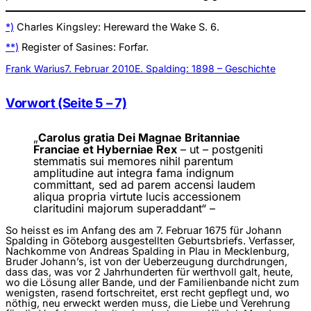
*)
Charles Kingsley: Hereward the Wake S. 6.
**)
Register of Sasines: Forfar.
Frank Warius
7. Februar 2010
E. Spalding: 1898 – Geschichte
Vorwort (Seite 5 – 7)
„
Carolus gratia Dei Magnae Britanniae
Franciae et Hyberniae Rex
– ut – post­geniti
stemmatis sui memores nihil parentum
amplitudine aut integra fama indignum
committant, sed ad parem accensi laudem
aliqua propria virtute lucis accessionem
claritudini majorum superaddant“ ­–
So heisst es im Anfang des am 7. Februar 1675 für Johann
Spalding in Göteborg ausgestellten Geburtsbriefs. Verfasser,
Nachkomme von Andreas Spalding in Plau in Mecklenburg,
Bruder Johann’s, ist von der Ueberzeugung durchdrungen,
dass das, was vor 2 Jahrhunderten für werthvoll galt, heute,
wo die Lösung aller Bande, und der Familienbande nicht zum
wenigsten, rasend fortschreitet, erst recht gepflegt und, wo
nöthig, neu erweckt werden muss, die Liebe und Verehrung