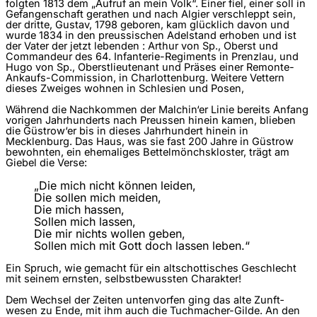
folgten 1813 dem „Aufruf an mein Volk“. Einer fiel, einer soll in
Gefangenschaft gerathen und nach Algier verschleppt sein,
der dritte, Gustav, 1798 geboren, kam glücklich davon und
wurde 1834 in den preussischen Adel­stand erhoben und ist
der Vater der jetzt lebenden : Arthur von Sp., Oberst und
Commandeur des 64. Infanterie-Regiments in Prenzlau, und
Hugo von Sp., Oberst­lieutenant und Präses einer Remonte-
Ankaufs-Commission, in Charlottenburg. Weitere Vettern
dieses Zweiges wohnen in Schlesien und Posen,
Während die Nachkommen der Malchin‘er Linie bereits Anfang
vorigen Jahrhunderts nach Preussen hinein kamen, blieben
die Güstrow‘er bis in dieses Jahrhundert hinein in
Mecklenburg. Das Haus, was sie fast 200 Jahre in Güstrow
bewohnten, ein ehemaliges Bettelmönchskloster, trägt am
Giebel die Verse:
„Die mich nicht können leiden,
Die sollen mich meiden,
Die mich hassen,
Sollen mich lassen,
Die mir nichts wollen geben,
Sollen mich mit Gott doch lassen leben.“
Ein Spruch, wie gemacht für ein altschottisches Geschlecht
mit seinem ernsten, selbstbewussten Charakter!
Dem Wechsel der Zeiten untenvorfen ging das alte Zunft­
wesen zu Ende, mit ihm auch die Tuchmacher-Gilde. An den