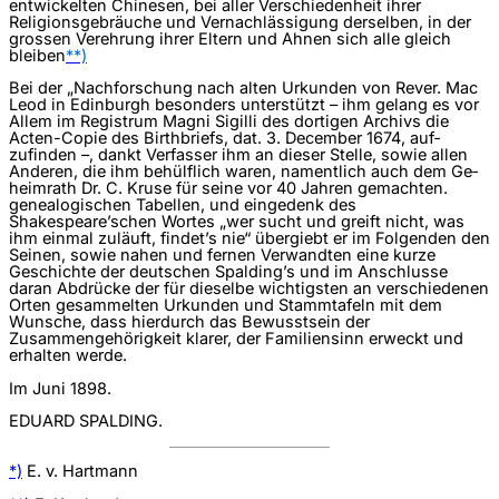
entwickelten Chinesen, bei aller Verschiedenheit ihrer
Religionsgebräuche und Vernachlässigung derselben, in der
grossen Verehrung ihrer Eltern und Ahnen sich alle gleich
bleiben
**)
Bei der „Nachforschung nach alten Urkunden von Rever. Mac
Leod in Edinburgh besonders unterstützt – ihm gelang es vor
Allem im Registrum Magni Sigilli des dortigen Archivs die
Acten-Copie des Birthbriefs, dat. 3. December 1674, auf­
zufinden –, dankt Verfasser ihm an dieser Stelle, sowie allen
Anderen, die ihm behülflich waren, namentlich auch dem Ge­
heimrath Dr. C. Kruse für seine vor 40 Jahren gemachten.
genealogischen Tabellen, und eingedenk des
Shakespeare’schen Wortes „wer sucht und greift nicht, was
ihm einmal zuläuft, findet’s nie“ übergiebt er im Folgenden den
Seinen, sowie nahen und fernen Verwandten eine kurze
Geschichte der deutschen Spalding’s und im Anschlusse
daran Abdrücke der für dieselbe wichtigsten an verschiedenen
Orten gesammelten Urkunden und Stamm­tafeln mit dem
Wunsche, dass hierdurch das Bewusstsein der
Zusammengehörigkeit klarer, der Familiensinn erweckt und
erhalten werde.
Im Juni 1898.
EDUARD SPALDING.
*)
E. v. Hartmann