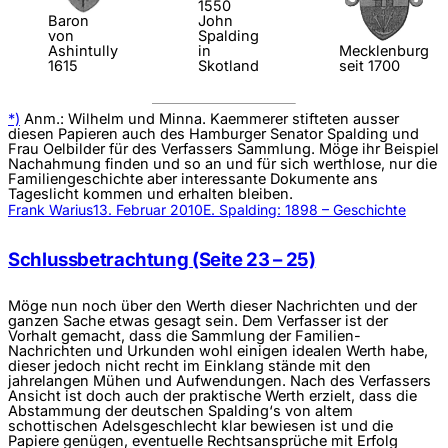
1550
Baron
John
von
Spalding
Ashintully
in
Mecklenburg
1615
Skotland
seit 1700
*)
Anm.: Wilhelm und Minna. Kaemmerer stifteten ausser
diesen Papieren auch des Hamburger Senator Spalding und
Frau Oelbilder für des Verfassers Sammlung. Möge ihr Beispiel
Nachahmung finden und so an und für sich werthlose, nur die
Familiengeschichte aber interessante Dokumente ans
Tageslicht kommen und erhalten bleiben.
Frank Warius
13. Februar 2010
E. Spalding: 1898 – Geschichte
Schlussbetrachtung (Seite 23 – 25)
Möge nun noch über den Werth dieser Nachrichten und der
ganzen Sache etwas gesagt sein. Dem Verfasser ist der
Vorhalt gemacht, dass die Sammlung der Familien-
Nachrichten und Urkunden wohl einigen idealen Werth habe,
dieser jedoch nicht recht im Einklang stände mit den
jahrelangen Mühen und Aufwendungen. Nach des Verfassers
Ansicht ist doch auch der praktische Werth erzielt, dass die
Abstammung der deutschen Spalding‘s von altem
schottischen Adelsgeschlecht klar bewiesen ist und die
Papiere genügen, eventuelle Rechtsansprüche mit Erfolg