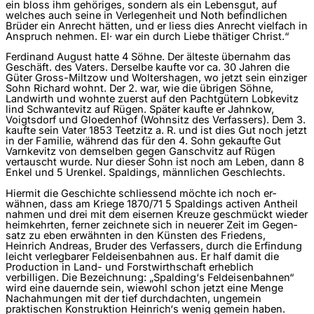
ein bloss ihm gehöriges, sondern als ein Lebensgut, auf
welches auch seine in Verlegenheit und Noth befindlichen
Brüder ein Anrecht hätten, und er liess dies Anrecht vielfach in
Anspruch nehmen. EI· war ein durch Liebe thätiger Christ.“
Ferdinand August hatte 4 Söhne. Der älteste übernahm das
Geschäft. des Vaters. Derselbe kaufte vor ca. 30 Jahren die
Güter Gross-Miltzow und Woltershagen, wo jetzt sein einziger
Sohn Richard wohnt. Der 2. war, wie die übrigen Söhne,
Landwirth und wohnte zuerst auf den Pachtgütern Lobkevitz
lind Schwantevitz auf Rügen. Später kaufte er Jahnkow,
Voigtsdorf und Gloedenhof (Wohnsitz des Verfassers). Dem 3.
kaufte sein Vater 1853 Teetzitz a. R. und ist dies Gut noch jetzt
in der Familie, während das für den 4. Sohn gekaufte Gut
Varnkevitz von demselben gegen Ganschvitz auf Rügen
vertauscht wurde. Nur dieser Sohn ist noch am Leben, dann 8
Enkel und 5 Urenkel. Spaldings, männlichen Geschlechts.
Hiermit die Geschichte schliessend möchte ich noch er­
wähnen, dass am Kriege 1870/71 5 Spaldings activen Antheil
nahmen und drei mit dem eisernen Kreuze geschmückt wieder
heimkehrten, ferner zeichnete sich in neuerer Zeit im Gegen­
satz zu eben erwähnten in den Künsten des Friedens,
Heinrich Andreas, Bruder des Verfassers, durch die Erfindung
leicht ver­legbarer Feldeisenbahnen aus. Er half damit die
Production in Land- und Forstwirthschaft erheblich
verbilligen. Die Be­zeichnung: „Spalding‘s Feldeisenbahnen“
wird eine dauernde sein, wiewohl schon jetzt eine Menge
Nachahmungen mit der tief durchdachten, ungemein
praktischen Konstruktion Heinrich‘s wenig gemein haben.