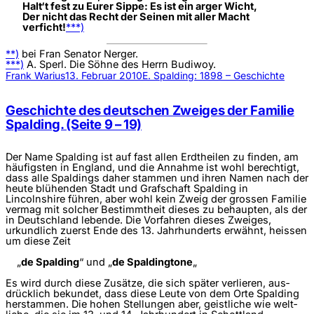
Halt‘t fest zu Eurer Sippe: Es ist ein arger Wicht,
Der nicht das Recht der Seinen mit aller Macht
verficht!
***)
**)
bei Fran Senator Nerger.
***)
A. Sperl. Die Söhne des Herrn Budiwoy.
Frank Warius
13. Februar 2010
E. Spalding: 1898 – Geschichte
Geschichte des deutschen Zweiges der Familie
Spalding. (Seite 9 – 19)
Der Name Spalding ist auf fast allen Erdtheilen zu finden, am
häufigsten in England, und die Annahme ist wohl berechtigt,
dass alle Spaldings daher stammen und ihren Namen nach der
heute blühenden Stadt und Grafschaft Spalding in
Lincolnshire führen, aber wohl kein Zweig der grossen Familie
vermag mit solcher Bestimmtheit dieses zu behaupten, als der
in Deutschland lebende. Die Vorfahren dieses Zweiges,
urkundlich zuerst Ende des 13. Jahrhunderts erwähnt, heissen
um diese Zeit
„
de Spalding
“ und „
de Spaldingtone
„
Es wird durch diese Zusätze, die sich später verlieren, aus­
drücklich bekundet, dass diese Leute von dem Orte Spalding
herstammen. Die hohen Stellungen aber, geistliche wie welt­