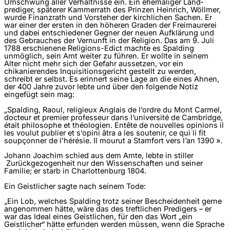
Umschwung aller Verhältnisse ein. Ein ehemaliger Land­
prediger, späterer Kammerrath des Prinzen Heinrich, Wöllmer,
wurde Finanzrath und Vorsteher der kirchlichen Sachen. Er
war einer der ersten in den höheren Graden der Freimaurerei
und dabei entschiedener Gegner der neuen Aufklärung und
des Gebrauches der Vernunft in der Religion. Das am 9. Juli
1788 erschienene Religions-Edict machte es Spalding
unmöglich, sein Amt weiter zu führen. Er wollte in seinem
Alter nicht mehr sich der Gefahr aussetzen, vor ein
chikanierendes Inquisitionsgericht gestellt zu werden,
schreibt er selbst. Es erinnert seine Lage an die eines Ahnen,
der 400 Jahre zuvor lebte und über den folgende Notiz
eingefügt sein mag:
„Spalding, Raoul, religieux Anglais de l’ordre du Mont Carmel,
docteur et premier professeur dans l’université de Cambridge,
était philosophe et théologien. Entête de nouvelles opinions il
les voulut publier et s’opini âtra a les soutenir, ce qui li fit
soupçonner de l’hérésie. Il mourut a Stamfort vers l’an 1390 ».
Johann Joachim schied aus dem Amte, lebte in stiller
Zurückgezogenheit nur den Wissenschaften und seiner
Familie; er starb in Charlottenburg 1804.
Ein Geistlicher sagte nach seinem Tode:
„Ein Lob, welches Spalding trotz seiner Bescheidenheit gerne
angenommen hätte, wäre das des treftlichen Predigers – er
war das Ideal eines Geistlichen, für den das Wort „ein
Geistlicher“ hätte erfunden werden müssen, wenn die Sprache