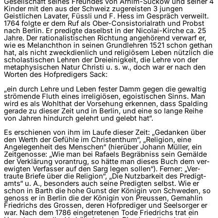
Gesellschaft seines Freundes von Arnim-Suckow und seiner 4
Kinder mit den aus der Schweiz zugereisten 3 jungen
Geistlichen Lavater, Füssli und F. Hess im Gespräch verweilt.
1764 folgte er dem Ruf als Ober-Consistorialrath und Probst
nach Berlin. Er predigte daselbst in der Nicolai-Kirche ca. 25
Jahre. Der rationalistischen Richtung angehörend verwarf er,
wie es Melanchthon in seinen Grundlehren 1521 schon gethan
hat, als nicht zweckdienlich und religiösem Leben nützlich die
scholastischen Lehren der Dreieinigkeit, die Lehre von der
metaphysischen Natur Christi u. s. w., doch war er nach den
Worten des Hofpredigers Sack:
„ein durch Lehre und Leben fester Damm gegen die ge­waltig
strömende Fluth eines irreligiösen, egoistischen Sinns. Man
wird es als Wohlthat der Vorsehung erkennen, dass Spalding
gerade zu dieser Zeit und in Berlin, und eine so lange Reihe
von Jahren hindurch gelehrt und gelebt hat“.
Es erschienen von ihm im Laufe dieser Zeit: „Gedanken über
den Werth der Gefühle im Christenthum“, „Religion, eine
Angelegenheit des Menschen“ (hierüber Johann Müller, ein
Zeitgenosse: „Wie man bei Rafaels Begräbniss sein Gemälde
der Verklärung vorantrug, so hätte man dieses Buch dem ver­
ewigten Verfasser auf den Sarg legen sollen“). Ferner: „Ver­
traute Briefe über die Religion“, „Die Nutzbarkeit des Predigt­
amts“ u. A., besonders auch seine Predigten selbst. Wie er
schon in Barth die hohe Gunst der Königin von Schweden, so
genoss er in Berlin die der Königin von Preussen, Gemahlin
Friedrichs des Grossen, deren Hofprediger und Seelsorger er
war. Nach dem 1786 eingetretenen Tode Friedrichs trat ein