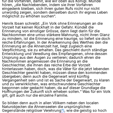
für die Vorfahren, damit, wie wir oben aus Königl. Munde
hören, „die Nachlebenden, indem sie ihrer Vorfahren
eingedenk bleiben, sich ihren guten Rufs nicht nur nicht
unwürdig zeigen, sondern denselben durch ihr eignes Leben
möglichst zu erhöhen suchen“.
Henrik Ibsen schreibt: „Ein Volk ohne Erinnerungen an die
Vorzeit hat keinen Rückhalt in der Gefahr. Kündet die
Erinnerung von einstiger Grösse, dann liegt darin für die
Nachkommen eine umso stärkere Mahnung, nicht ihren Glanz
zu mindern, ist die Erinnerung eine traurige, so liefert sie doch
reiche Erfahrungen. In der Anerkennung des Werthes den die
Erinnerung an die Ahnenzeit hat, liegt zugleich eine
Verpflichtung, sie zu erhalten. Das geschieht durch ständige
Entwicklung und Veredlung des Empfangenen, ohne dessen
Ursprung aus den Augen zu verlieren; dadurch ehren die
Nachkommen angemessen die Erinnerung an die
Geschlechter, die ihnen das reiche Erbe der Vorzeit
hinterlassen haben, doch, was die Väter für die jetzt lebenden
Geschlechter gewirkt haben, müssen diese den kommenden
übergeben; denn auch die Gegenwart wird künftig
Vergangenheit sein und ist es Sache der Gegenwart, zu klaren
und zu verwirklichen, was entschwundene Geschlechter
begonnen oder gedacht haben, da auf dieser Grundlage die
Hoffnungen der Zukunft sich erheben sollen.“ Was für ein Volk
gilt, gilt auch nur die einzelne Familie.
So bilden denn auch in allen Völkern neben den localen
Naturobjecten die Ahnenseelen die ursprünglichen
Gegenstände religiöser Verehrung
*)
, wie die geistig so hoch