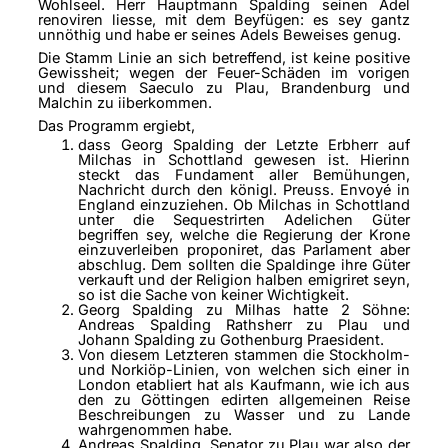
Wohlseel. Herr Hauptmann Spalding seinen Adel
renoviren liesse, mit dem Beyfügen: es sey gantz
unnöthig und habe er seines Adels Beweises genug.
Die Stamm Linie an sich betreffend, ist keine positive
Gewissheit; wegen der Feuer-Schäden im vorigen
und diesem Saeculo zu Plau, Brandenburg und
Malchin zu iiberkommen.
Das Programm ergiebt,
dass Georg Spalding der Letzte Erbherr auf
Milchas in Schottland gewesen ist. Hierinn
steckt das Fundament aller Bemühungen,
Nachricht durch den königl. Preuss. Envoyé in
England einzuziehen. Ob Milchas in Schottland
unter die Sequestrirten Adelichen Güter
begriffen sey, welche die Regierung der Krone
einzuverleiben proponiret, das Parlament aber
abschlug. Dem sollten die Spaldinge ihre Güter
verkauft und der Religion halben emigriret seyn,
so ist die Sache von keiner Wichtigkeit.
Georg Spalding zu Milhas hatte 2 Söhne:
Andreas Spalding Rathsherr zu Plau und
Johann Spalding zu Gothenburg Praesident.
Von diesem Letzteren stammen die Stockholm-
und Norkiöp-Linien, von welchen sich einer in
London etabliert hat als Kaufmann, wie ich aus
den zu Göttingen edirten allgemeinen Reise
Beschreibungen zu Wasser und zu Lande
wahrgenommen habe.
Andreas Spalding, Senator zu Plau war also der