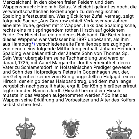
Merkzeichen), in den oberen freien Feldern und dem
Wappenspruch: Hinc mihi Salus. Vielleicht gelingt es noch, die
verwandtschaftlichen Beziehungen zu den englischen
Spalding‘s festzustellen. Was glücklicher Zufall vermag, zeigt
folgende Sache: „Aus Güstrow erhielt Verfasser vor Jahren
eine alte Truhe, geziert mit 2 Wappen, links das Spalding‘sche,
rechts eins mit springendem rothen Hirsch auf goldenem
Felde. Der Hirsch hat ein goldenes Halsband. Die Bedeutung
dieses Wappens war Verfasser bis 1897 unbekannt, als ihm
aus Hamburg
*)
verschiedene alte Familienpapiere zugingen,
von denen eins folgende Mittheilung enthalt: Johann Heinrich
Spalding war bekanntlich der älteste Sohn von Thomas Sp.
Sein Vater übergab ihm seine Tuchhandlung und ward er
darauf, 1725, mit Aabel Margarethe Jordt verheirathet, deren
Vater zu Schlamersdorf im Holsteinischen Prediger gewesen
und Sohn des Hofpredigers Peters in Copenhagen war, der,
bei Gelegenheit seiner vom König angestellten Hofjagdt einen
Hirsch, der ein goldenes Halsband trug, und dem man lange
vergeblich nachgestellt hatte, ergriff. Der König hierüber erfreut
legte ihm den Namen Jordt. (Hirsch) bei und ein Hirsch
musste in das Wappen aufgenommen werden.“ So hat das
Wappen seine Erklärung und Vorbesitzer und Alter des Koffers
selbst stehen fest.