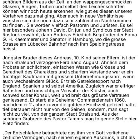
schönen Bildern aus der Zeit, an den wappengeschmückten
Gläsern, Ringen, Truhen und selbst den Leichenschriften
können wir noch heute erkennen, wie gut es diesen unseren
Vorfahren dazumal ging. Aber auch in neue Verhältnisse
wussten sich die noch dazu sehr zahlreichen Nachkommen
zu finden . Sie worden vielfach Pastoren und Juristen. Es sei
hier besonders Johann David, Dr. jur. und Syndicus der Stadt
Rostock erwähnt, dann Andreas Friedrich Begründer der Firma
G. H. Kaemmerer und Senator in Hamburg, wo die grosse
Strasse am Lübecker Bahnhof nach ihm Spaldingstrasse
heisst.
Jüngster Bruder dieses Andreas, 10. Kind seiner Eltern, ist der
nach Stralsund verzogene Ferdinand August. Ähnlich dem
Probste an schlichtem, einfachen Wesen wie Grösse und
Geradheit des Charakters und scharfem Verstande war er ein
tüchtiger Kaufmann mit grossem Unternehmungssinn , wenn
auch wechselndem Glück. Er trieb Getreideexport nach
England, Spanien und selbst Amerika. Zugleich war er eifriger
Rathsherr und umsichtiger Verwalter der Klöster, auch
schwedischer Konsul, weit und breit das grösste Vertrauen
geniessend. Er starb als Geheimer Commerzienrath 1860,
nach­dem er 2 Jahre zuvor die goldene Hochzeit gefeiert hatte,
tief betrauert nicht nur von den Seinen, sondern, man sagt
nicht zu viel, von der ganzen Stadt Stralsund. Aus der
schönen Grabrede des Pastor Tamms mag folgende Stelle hier
Platz finden:
„Der Entschlafene betrachtete das ihm von Gott ver­liehene
zeitliche Vermögen, nach seinem eigenen Ausdruck, nicht als