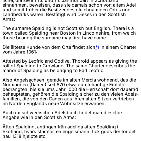
liche, die sie im 13. und 14. Jahrhundert in Schottland
einnahmen, beweisen, dass sie damals schon von altem Adel
und somit früher die Besitzer des gleichnamigen Ortes und
Landbezirks waren. Bestätigt wird Dieses in den Scottish
Arms:
The surname Spalding is not Scottish but English. There is a
town called Spalding near Boston in Lincolnshire, from weich
those bearing the surname may first have come.
Die älteste Kunde von dem Orte findet sich
*)
in einem Charter
vom Jahre 1061:
Attested by Leofric and Godiva, Thorold appears as giving the
roll of Spalding to Crowland. The same Charter describes the
manor of Spalding as belonging to Earl Leofric.
Also Angelsachsen, gerade im alten Mercia wohnend, das die
Normannen (Dänen) seit 870 etwa durch häufige Einfälle
bedrängten, bis sie ums Jahr 1000 die Herrschaft dort dauernd
behaupteten, gehören die Spalding sicher zu den vielen Adels­
familien, die von den Dänen aus ihren alten Sitzen vertrieben
im Norden Englands neue Wohnsitze erwarben.
Auch im schwedischen Adelsbuch findet man dieselbe
Angabe wie in den Scottish Arms:
Ätten Spalding, antingen frän adeliga ätten Spalding i
Skotland, hvars stamfar, en engelsmann, fick gods der för det
hau 1318 hjelpte etc.