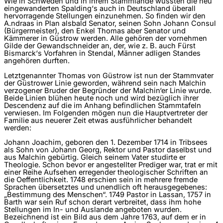
Wie in Schweden und in ihrem Stammlande wussten die neu
eingewanderten Spalding‘s auch in Deutschland überall
hervorragende Stellungen einzunehmen. So finden wir den
A.ndraas in Plan alsbald Senator, seinen Sohn Johann Consul
(Bürgermeister), den Enkel Thomas aber Senator und
Kämmerer in Güstrow werden. Alle gehören der vor­nehmen
Gilde der Gewandschneider an, der, wie z. B. auch Fürst
Bismarck‘s Vorfahren in Stendal, Männer adligen Standes
angehören durften.
Letztgenannter Thomas von Güstrow ist nun der Stamm­vater
der Güstrower Linie geworden, während sein nach Malchin
verzogener Bruder der Begründer der Malchin‘er Linie wurde.
Beide Linien blühen heute noch und wird bezüglich ihrer
Descendenz auf die im Anhang befindlichen Stamm­tafeln
verwiesen. Im Folgenden mögen nun die Hauptvertreter der
Familie aus neuerer Zeit etwas ausführlicher behandelt
werden:
Johann Joachim, geboren den 1. Dezember 1714 in Tribsees
als Sohn von Johann Georg, Rektor und Pastor daselbst und
aus Malchin gebürtig. Gleich seinem Vater studirte er
Theologie. Schon bevor er angestellter Prediger war, trat er mit
einer Reihe Aufsehen erregender theologischer Schriften an
die Oeffentlichkeit. 1748 erschien sein in mehrere fremde
Sprachen übersetztes und unendlich oft herausgegebenes:
„Bestimmung des Menschen“. 1749 Pastor in Lassan, 1757 in
Barth war sein Ruf schon derart verbreitet, dass ihm hohe
Stellungen im In- ­und Auslande angeboten wurden.
Bezeichnend ist ein Bild aus dem Jahre 1763, auf dem er in