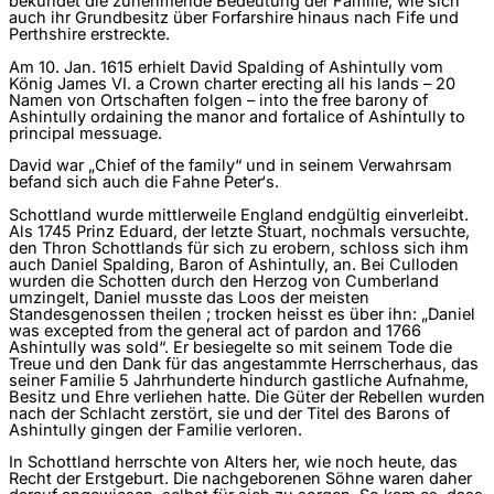
bekundet die zunehmende Bedeutung der Familie, wie sich
auch ihr Grundbesitz über Forfarshire hinaus nach Fife und
Perthshire erstreckte.
Am 10. Jan. 1615 erhielt David Spalding of Ashintully vom
König James VI. a Crown charter erecting all his lands – 20
Namen von Ortschaften folgen – into the free barony of
Ashintully ordaining the manor and fortalice of Ashintully to
principal messuage.
David war „Chief of the family“ und in seinem Verwahrsam
befand sich auch die Fahne Peter‘s.
Schottland wurde mittlerweile England endgültig ein­verleibt.
Als 1745 Prinz Eduard, der letzte Stuart, nochmals versuchte,
den Thron Schottlands für sich zu erobern, schloss sich ihm
auch Daniel Spalding, Baron of Ashintully, an. Bei Culloden
wurden die Schotten durch den Herzog von Cumberland
umzingelt, Daniel musste das Loos der meisten
Standesgenossen theilen ; trocken heisst es über ihn: „Daniel
was excepted from the general act of pardon and 1766
Ashintully was sold“. Er besiegelte so mit seinem Tode die
Treue und den Dank für das an­gestammte Herrscherhaus, das
seiner Familie 5 Jahrhunderte hindurch gastliche Aufnahme,
Besitz und Ehre verliehen hatte. Die Güter der Rebellen wurden
nach der Schlacht zerstört, sie und der Titel des Barons of
Ashintully gingen der Familie verloren.
In Schottland herrschte von Alters her, wie noch heute, das
Recht der Erstgeburt. Die nachgeborenen Söhne waren daher