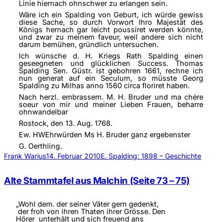
Linie hiernach ohnschwer zu erlangen sein.
Wäre ich ein Spalding von Geburt, ich würde gewiss
diese Sache, so durch Vorwort Ihro Majestät des
Königs hernach gar leicht poussiret werden könnte,
und zwar zu meinem faveur, weil andere sich nicht
darum bemühen, gründlich untersuchen.
Ich wünsche d. H. Kriegs Rath Spalding einen
geseegneten und glücklichen Success. Thomas
Spalding Sen. Güstr. ist gebohren 1661, rechne ich
nun generat auf ein Seculum, so müsste Georg
Spalding zu Milhas anno 1560 circa floriret haben.
Nach herzl. embrassem. M. H. Bruder und ma chère
soeur von mir und meiner Lieben Frauen, beharre
ohnwandelbar
Rostock, den 13. Aug. 1768.
Ew. HWEhrwürden Ms H. Bruder ganz ergebenster
G. Oerthling.
Frank Warius
14. Februar 2010
E. Spalding: 1898 – Geschichte
Alte Stammtafel aus Malchin (Seite 73 – 75)
„Wohl dem. der seiner Väter gern gedenkt,
der froh von ihren Thaten ihrer Grösse. Den
Hörer unterhält und sich freuend ans