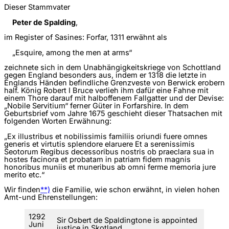
Dieser Stammvater
Peter de Spalding
,
im Register of Sasines: Forfar, 1311 erwähnt als
„Esquire, among the men at arms“
zeichnete sich in dem Unabhängigkeits­kriege von Schottland
gegen England besonders aus, indem er 1318 die letzte in
Englands Händen befindliche Grenzveste von Berwick erobern
half. König Robert I Bruce verlieh ihm dafür eine Fahne mit
einem Thore darauf mit halboffenem Fallgatter und der Devise:
„Nobile Servitium“ ferner Güter in Forfarshire. In dem
Geburtsbrief vom Jahre 1675 geschieht dieser Thatsachen mit
folgenden Worten Erwähnung:
„Ex illustribus et nobilissimis familiis oriundi fuere omnes
generis et virtutis splendore elaruere Et a serenissimis
Seotorum Regibus decessoribus nostris ob praeclara sua in
hostes facinora et probatam in patriam fidem magnis
honoribus muniis et muneribus ab omni ferme memoria jure
merito etc.“
Wir finden
**)
die Familie, wie schon erwähnt, in vielen hohen
Amt-und Ehrenstellungen:
1292
Sir Osbert de Spaldingtone is appointed
Juni
justice in Skotland.