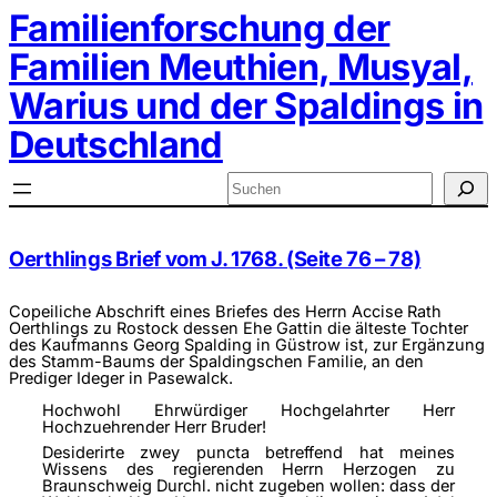
Zum
Familienforschung der
Inhalt
springen
Familien Meuthien, Musyal,
Warius und der Spaldings in
Deutschland
Suchen
Oerthlings Brief vom J. 1768. (Seite 76 – 78)
Copeiliche Abschrift eines Briefes des Herrn Accise Rath
Oerthlings zu Rostock dessen Ehe Gattin die älteste Tochter
des Kaufmanns Georg Spalding in Güstrow ist, zur Ergänzung
des Stamm-Baums der Spaldingschen Familie, an den
Prediger Ideger in Pasewalck.
Hochwohl Ehrwürdiger Hochgelahrter Herr
Hochzuehrender Herr Bruder!
Desiderirte zwey puncta betreffend hat meines
Wissens des regierenden Herrn Herzogen zu
Braunschweig Durchl. nicht zugeben wollen: dass der