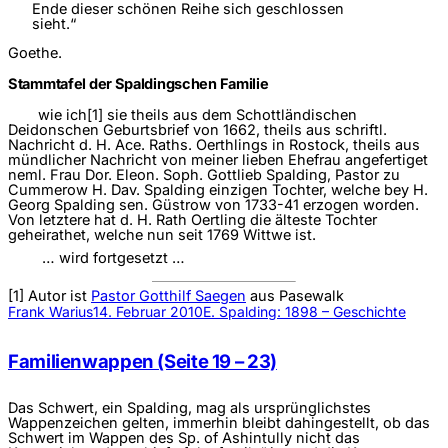
Ende dieser schönen Reihe sich geschlossen
sieht.“
Goethe.
Stammtafel der Spaldingschen Familie
wie ich
[1] sie theils aus dem Schottländischen
Deidonschen Geburtsbrief von 1662, theils aus schriftl.
Nachricht d. H. Ace. Raths. Oerthlings in Rostock, theils aus
mündlicher Nachricht von meiner lieben Ehefrau angefertiget
neml. Frau Dor. Eleon. Soph. Gottlieb Spalding, Pastor zu
Cummerow H. Dav. Spalding einzigen Tochter, welche bey H.
Georg Spalding sen. Güstrow von 1733-41 erzogen worden.
Von letztere hat d. H. Rath Oertling die älteste Tochter
geheirathet, welche nun seit 1769 Wittwe ist.
… wird fortgesetzt …
[1] Autor ist
Pastor Gotthilf Saegen
aus Pasewalk
Frank Warius
14. Februar 2010
E. Spalding: 1898 – Geschichte
Familienwappen (Seite 19 – 23)
Das Schwert, ein Spalding, mag als ursprünglichstes
Wappenzeichen gelten, immerhin bleibt dahingestellt, ob das
Schwert im Wappen des Sp. of Ashintully nicht das