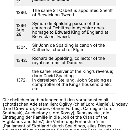
21.
The same Sir Osbert is appointed Sheriff
1296.
of Berwick on Tweed.
Symon de Spalding parson of the
1296
church of Ochiltree in Ayrshire does
Aug.
homage to Edward King of England at
28.
Berwick on Tweed.
Sir John de Spalding is canon of the
1304.
Cathedral church of Elgin.
Richard de Spalding, collector of the
1342.
royal customs at Dundee.
the same: receiver of the King’s revenue;
dann David Spalding
1372.
in derselben Stellung, Jobn Spalding as
comptroller of the Kings household etc.
etc.
Die ehelichen Verbindungen mit den vornehmsten alt
schottischen Adelsfamilien: Ogilvy (chief Lord Aierlie), Lindsay
(Lord Crawfurd), Forbes (Baron Forbes), Carnegie (Lord
Southesk), Aucherlony (Lord Rossy), Ramsay etc., die
Eintragung der Familie in die „roll of the Clans of the
Highlands and Isles“, die Vertretung Forfarshire‘s im
„Parliament of Skotland“ durch Spaldings, alles Dieses