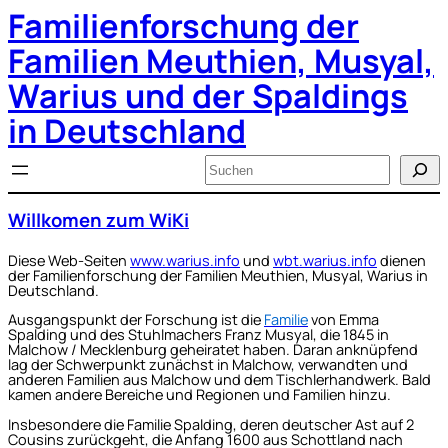
Familienforschung der
Zum
Inhalt
springen
Familien Meuthien, Musyal,
Warius und der Spaldings
in Deutschland
Suchen
Willkomen zum WiKi
Diese Web-Seiten
www.warius.info
und
wbt.warius.info
dienen
der Familienforschung der Familien Meuthien, Musyal, Warius in
Deutschland.
Ausgangspunkt der Forschung ist die
Familie
von Emma
Spalding und des Stuhlmachers Franz Musyal, die 1845 in
Malchow / Mecklenburg geheiratet haben. Daran anknüpfend
lag der Schwerpunkt zunächst in Malchow, verwandten und
anderen Familien aus Malchow und dem Tischlerhandwerk. Bald
kamen andere Bereiche und Regionen und Familien hinzu.
Insbesondere die Familie Spalding, deren deutscher Ast auf 2
Cousins zurückgeht, die Anfang 1600 aus Schottland nach