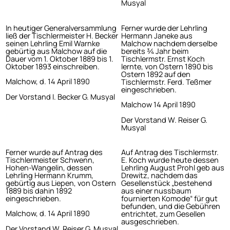
Musyal
In heutiger Generalversammlung
Ferner wurde der Lehrling
ließ der Tischlermeister H. Becker
Hermann Janeke aus
seinen Lehrling Emil Warnke
Malchow nachdem derselbe
gebürtig aus Malchow auf die
bereits ¾ Jahr beim
Dauer vom 1. Oktober 1889 bis 1.
Tischlermstr. Ernst Koch
Oktober 1893 einschreiben.
lernte, von Ostern 1890 bis
Ostern 1892 auf den
Malchow, d. 14 April 1890
Tischlermstr. Ferd. Teßmer
eingeschrieben.
Der Vorstand I. Becker G. Musyal
Malchow 14 April 1890
Der Vorstand W. Reiser G.
Musyal
Ferner wurde auf Antrag des
Auf Antrag des Tischlermstr.
Tischlermeister Schwenn,
E. Koch wurde heute dessen
Hohen-Wangelin, dessen
Lehrling August Prohl geb aus
Lehrling Hermann Krumm,
Drewitz, nachdem das
gebürtig aus Liepen, von Ostern
Gesellenstück „bestehend
1889 bis dahin 1892
aus einer nussbaum
eingeschrieben.
fournierten Komode“ für gut
befunden, und die Gebühren
Malchow, d. 14 April 1890
entrichtet, zum Gesellen
ausgeschrieben.
Der Vorstand W. Reiser G. Musyal