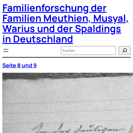
Familienforschung der
Zum
Inhalt
springen
Familien Meuthien, Musyal,
Warius und der Spaldings
in Deutschland
Suchen
Seite 8 und 9