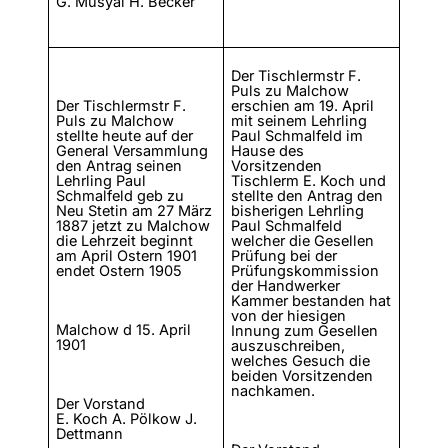
G. Musyal H. Becker
Der Tischlermstr F.
Puls zu Malchow
Der Tischlermstr F.
erschien am 19. April
Puls zu Malchow
mit seinem Lehrling
stellte heute auf der
Paul Schmalfeld im
General Versammlung
Hause des
den Antrag seinen
Vorsitzenden
Lehrling Paul
Tischlerm E. Koch und
Schmalfeld geb zu
stellte den Antrag den
Neu Stetin am 27 März
bisherigen Lehrling
1887 jetzt zu Malchow
Paul Schmalfeld
die Lehrzeit beginnt
welcher die Gesellen
am April Ostern 1901
Prüfung bei der
endet Ostern 1905
Prüfungskommission
der Handwerker
Kammer bestanden hat
von der hiesigen
Malchow d 15. April
Innung zum Gesellen
1901
auszuschreiben,
welches Gesuch die
beiden Vorsitzenden
nachkamen.
Der Vorstand
E. Koch A. Pölkow J.
Dettmann