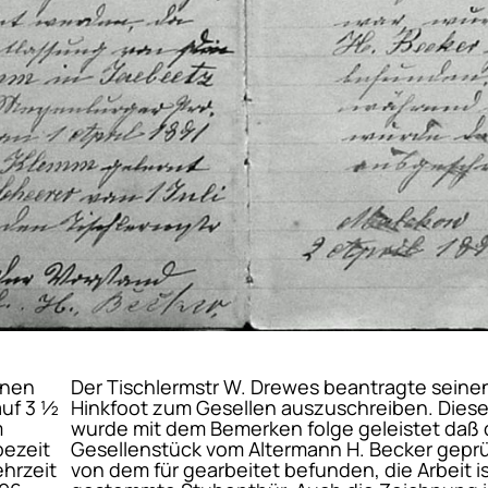
inen
Der Tischlermstr W. Drewes beantragte seinen
auf 3 ½
Hinkfoot zum Gesellen auszuschreiben. Dies
m
wurde mit dem Bemerken folge geleistet daß 
bezeit
Gesellenstück vom Altermann H. Becker gepr
hrzeit
von dem für gearbeitet befunden, die Arbeit i