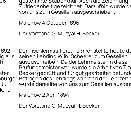
896
gestemmte Stubenthür. Auch die Zeichnung is
Zufriedenheit gezeichnet. Daraufhin wurde d
von uns zum Gesellen ausgeschrieben.
Malchow 4 October 1896
Der Vorstand G. Musyal H. Becker
 1892
Der Tischlermstr Ferd. Teßmer stellte heute d
ig aus
seinen Lehrling Wilh. Scheerer zum Gesellen
ch
auszuschreiben. Da der Lehrmeister in diesem
Prüfungsmeister war, wurde die Arbeit von Tis
ster
Becker geprüft und für gut gearbeitet befund
nburger
Betragen des Lehrlings während der Lehrzeit 
Juli
wurde derselbe von uns zum Gesellen ausge
er p.
Malchow 2 April 1894
Der Vorstand G. Musyal H. Becker