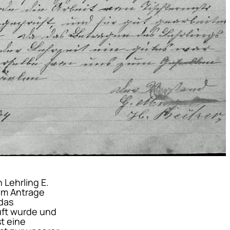
 Lehrling E.
em Antrage
das
üft wurde und
st eine