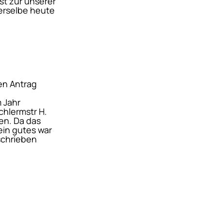
t zur unserer
erselbe heute
en Antrag
 Jahr
chlermstr H.
en. Da das
ein gutes war
schrieben