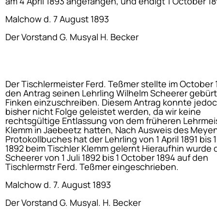
am 4 April 1893 angefangen, und endigt 1 October 1
Malchow d. 7 August 1893
Der Vorstand G. Musyal H. Becker
Der Tischlermeister Ferd. Teßmer stellte im October
den Antrag seinen Lehrling Wilhelm Scheerer gebürt
Finken einzuschreiben. Diesem Antrag konnte jedo
bisher nicht Folge geleistet werden, da wir keine
rechtsgültige Entlassung von dem früheren Lehrmei
Klemm in Jaebeetz hatten, Nach Ausweis des Meye
Protokollbuches hat der Lehrling von 1 April 1891 bis 1 
1892 beim Tischler Klemm gelernt Hieraufhin wurde d
Scheerer von 1 Juli 1892 bis 1 October 1894 auf den
Tischlermstr Ferd. Teßmer eingeschrieben.
Malchow d. 7. August 1893
Der Vorstand G. Musyal. H. Becker