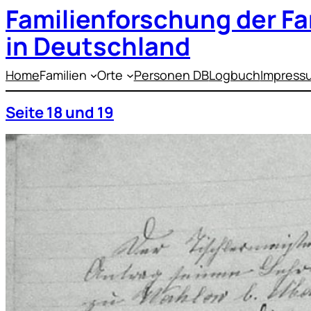
Familienforschung der Fa
Zum
Inhalt
springen
in Deutschland
Home
Familien
Orte
Personen DB
Logbuch
Impress
Seite 18 und 19