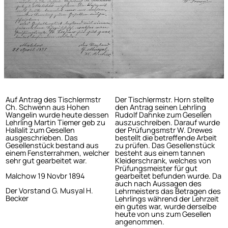
Auf Antrag des Tischlermstr
Der Tischlermstr. Horn stellte
Ch. Schwenn aus Hohen
den Antrag seinen Lehrling
Wangelin wurde heute dessen
Rudolf Dahnke zum Gesellen
Lehrling Martin Tiemer geb zu
auszuschreiben. Darauf wurde
Hallalit zum Gesellen
der Prüfungsmstr W. Drewes
ausgeschrieben. Das
bestellt die betreffende Arbeit
Gesellenstück bestand aus
zu prüfen. Das Gesellenstück
einem Fensterrahmen, welcher
besteht aus einem tannen
sehr gut gearbeitet war.
Kleiderschrank, welches von
Prüfungsmeister für gut
Malchow 19 Novbr 1894
gearbeitet befunden wurde. Da
auch nach Aussagen des
Der Vorstand G. Musyal H.
Lehrmeisters das Betragen des
Becker
Lehrlings während der Lehrzeit
ein gutes war, wurde derselbe
heute von uns zum Gesellen
angenommen.