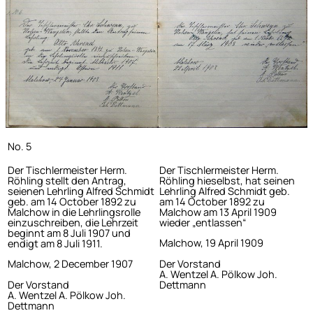
No. 5
Der Tischlermeister Herm.
Der Tischlermeister Herm.
Röhling stellt den Antrag,
Röhling hieselbst, hat seinen
seienen Lehrling Alfred Schmidt
Lehrling Alfred Schmidt geb.
geb. am 14 October 1892 zu
am 14 October 1892 zu
Malchow in die Lehrlingsrolle
Malchow am 13 April 1909
einzuschreiben, die Lehrzeit
wieder „entlassen“
beginnt am 8 Juli 1907 und
Malchow, 19 April 1909
endigt am 8 Juli 1911.
Der Vorstand
Malchow, 2 December 1907
A. Wentzel A. Pölkow Joh.
Der Vorstand
Dettmann
A. Wentzel A. Pölkow Joh.
Dettmann