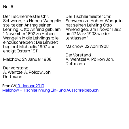
No. 6
Der Tischlermeister Chr.
Der Tischlermeister Chr.
Schwenn, zu Hohen-Wangelin;
Schwenn zu Hohen-Wangelin,
stellte den Antrag seinen
hat seinen Lehrling Otto
Lehrling: Otto Ahrend geb. am
Ahrend geb. am 1 Novbr 1892
1,November 1892 zu Hohen-
am 17 März 1908 wieder
Wangelin in die Lehrlingsrolle
„entlassen“
einzuschreiben ; Die Lehrzeit
Malchow, 22 April 1908
beginnt Michaelis 1907 und
endigt Ostern 1911.
Der Vorstand
A. Wentzel A. Pölkow Joh.
Malchow, 24 Januar 1908
Dettmann
Der Vorstand
A. Wentzel A. Pölkow Joh
Dettmann
FrankW
10. Januar 2010
Malchow – Tischlerinnung Ein- und Ausschreibebuch