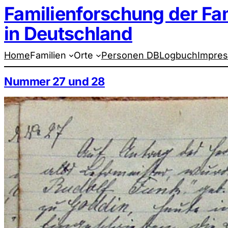
Familienforschung der Fa
Zum
Inhalt
springen
in Deutschland
Home
Familien
Orte
Personen DB
Logbuch
Impre
Nummer 27 und 28