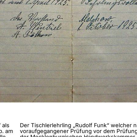
 als
Der Tischlerlehrling „Rudolf Funk“ welcher 
b. am
voraufgegangener Prüfung vor dem Prüfun
lle
der Mecklenburgischen Handwerkskammer 