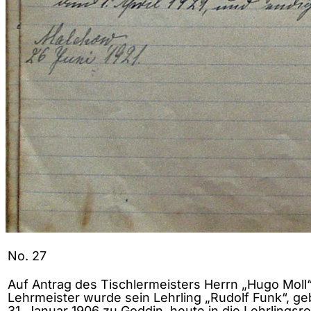
No. 27
Auf Antrag des Tischlermeisters Herrn „Hugo Moll“
Lehrmeister wurde sein Lehrling „Rudolf Funk“, ge
31. Januar 1906 zu Goddin, heute in die Lehrlingsro