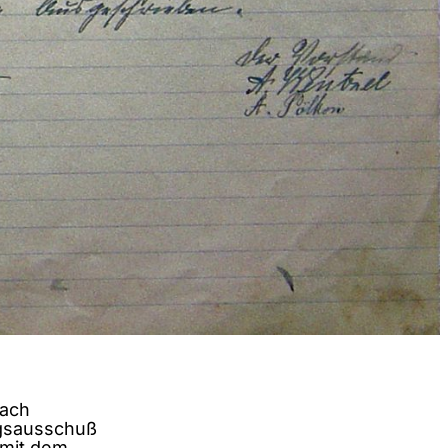
nach
gsausschuß
mit dem