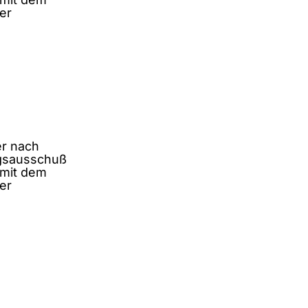
er
er nach
gsausschuß
mit dem
er