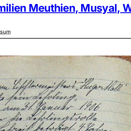
milien Meuthien, Musyal, W
ssum