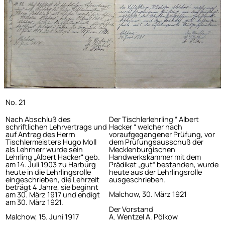
No. 21
Nach Abschluß des
Der Tischlerlehrling “ Albert
schriftlichen Lehrvertrags und
Hacker “ welcher nach
auf Antrag des Herrn
voraufgegangener Prüfung, vor
Tischlermeisters Hugo Moll
dem Prüfungsausschuß der
als Lehrherr wurde sein
Mecklenburgischen
Lehrling „Albert Hacker“ geb.
Handwerkskammer mit dem
am 14. Juli 1903 zu Harburg
Prädikat „gut“ bestanden, wurde
heute in die Lehrlingsrolle
heute aus der Lehrlingsrolle
eingeschrieben, die Lehrzeit
ausgeschrieben.
beträgt 4 Jahre, sie beginnt
Malchow, 30. März 1921
am 30. März 1917 und endigt
am 30. März 1921.
Der Vorstand
A. Wentzel A. Pölkow
Malchow, 15. Juni 1917