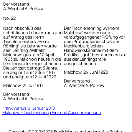
Der Vorstand
A. Wentzel A. Pölkow
No. 22
Nach Abschluß des
Der Tischlerlehrling „Wilhelm
schriftlichen Lehrvertrags und
Malchow“ welcher nach
auf Antrag des Herrn
voraufgegangener Prüfung vor
Tischlermeisters „Herm.
dem Prüfungsausschuß der
Röhling“ als Lehrherr wurde
Mecklenburgischen
sein Lehrling „Wilhelm
Handwerkskammer mit dem
Malchow“ geb. am 17. April
Prädikat „gut“ bestanden heute
1903 zu Malchow heute in die
aus der Lehrlingsrolle
Lehrlingsrolle eingeschrieben.
ausgeschrieben.
Die Lehrzeit beträgt 3 Jahre,
Malchow, 24.Juni 1920
sie beginnt am 12 Juni 1917
und endigt am 12 Juni 1920.
Der Vorstand
A. Wentzel A. Pölkow
Malchow, 21.Juli 1917
Der Vorstand
A. Wentzel A. Pölkow
Frank Warius
10. Januar 2010
Malchow – Tischlerinnung Ein- und Ausschreibebuch
Copyright © 2010-2026 Frank Warius und andere. Alle Rechte