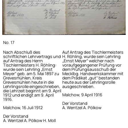
No. 17
Nach Abschluß des
Auf Antrag des Tischlermeisters
schriftlichen Lehrvertrags und
H. Röhling, wurde sein Lehrling
auf Antrag des Herrn
„Ernst Meyer“ welcher nach
Tischlermeisters H. Röhling:
voraufgegangener Prüfung vor
wurde sein Lehrling „Ernst
dem Prüfungsausschuß der
Meyer“ geb. am 5. Mai 1897 zu
Mecklbg. Handwerkskammer mit
Grevesmühlen, Kreis
dem Prädikat „gut“ bestanden
Grevesmühlen heute in die
heute aus der Lehrlingsrolle
Lehrlingsrolle eingeschrieben,
ausgeschrieben.
die Lehrzeit beginnt am 9. April
Malchow, 9 April 1916
1912 und endigt am 9. April
1916.
Der Vorstand
A. Wentzel A. Pölkow
Malchow, 16 Juli 1912
Der Vorstand
A. Wentzel A. Pölkow H. Moll