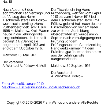
No. 18
Nach Abschluß des
Der Tischlerlehrling Hans
schriftlichen Lehrvertrags und
Ruthenberg, welcher vom 1 April
auf Antrag des Herrn
1913 bis zum 1 Novbr 1913 bei
Tischlermeisters Emil Pölkow:
dem Tischlermeister Herrn Emil
wurde sein Lehrling „Hans
Pölkow gelernt hat; nach dessen
Ruthenberg“ geb. am 11. Juli
Hinscheiden von seinem Vater
1898 zu Malchow, Kreis Waren
zur weiteren Ausbildung
heute in die Lehrlingsrolle
übergetreten ist, wurde am 22
eingeschrieben, die Lehrzeit
Septbr. nach voraufgegangener
beträgt 3 1/2 Jahre; sie
Prüfung vor dem
beginnt am 1. April 1913 und
Prüfungsausschuß der Mecklbg.
endigt am 1.October 1916.
Handwerkskammer mit dem
Prädikat „gut“ bestanden heute
Malchow, 16. Mai 1913
aus der Lehrlingsrolle
ausgeschrieben.
Der Vorstand
A. Wentzel A. Pölkow H. Moll
Malchow, 30 Septbr. 1916
Der Vorstand
A. Wentzel A. Pölkow
Frank Warius
10. Januar 2010
Malchow – Tischlerinnung Ein- und Ausschreibebuch
Copyright © 2010-2026 Frank Warius und andere. Alle Rechte